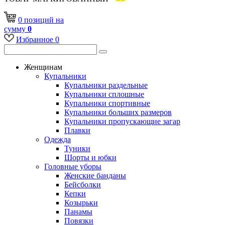
0
позиций
на
сумму
0
Избранное
0
Женщинам
Купальники
Купальники раздельные
Купальники сплошные
Купальники спортивные
Купальники больших размеров
Купальники пропускающие загар
Плавки
Одежда
Туники
Шорты и юбки
Головные уборы
Женские банданы
Бейсболки
Кепки
Козырьки
Панамы
Повязки