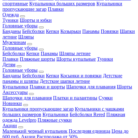
спортивные
Купальники больших размеров
Купальники
пропускающие загар
Плавки
Одежда
Туники
Шорты и юбки
Головные уборы
Банданы
Бейсболки
Кепки
Козырьки
Панамы
Повязки
Шапки
летние
Шляпы
Мужчинам
Головные уборы
Бейсболки
Кепки
Панамы
Шляпы летние
Плавки
Пляжные шорты
Шорты купальные
Туники
Детям
Головные уборы
Банданы
Бейсболки
Кепки
Косынки и повязки
Детсткие
панамы и шляпы
Детсткие шапки летние
Купальники
Плавки и шорты
Шапочки для плавания
Шорты
Аксессуары
Шапочки для плавания
Платки и палантины
Сумки
Новинки
Купальники пропускающие загар
Купальники с чашками
больших размеров
Купальники
Бейсболки Rered
Пляжная
одежда Levelpro
Пляжные сумки
Акции
Маленький черный купальник
Последняя единица
Цена до
600 руб.
Акции
Распродажа от 50%