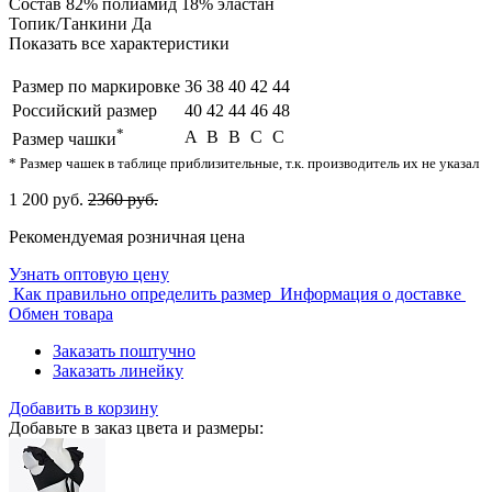
Состав
82% полиамид 18% эластан
Топик/Танкини
Да
Показать все характеристики
Размер по маркировке
36
38
40
42
44
Российский размер
40
42
44
46
48
*
A
B
B
C
C
Размер чашки
* Размер чашек в таблице приблизительные, т.к. производитель их не указал
1 200 руб.
2360 руб.
Рекомендуемая розничная цена
Узнать оптовую цену
Как правильно определить размер
Информация о доставке
Обмен товара
Заказать поштучно
Заказать линейку
Добавить в корзину
Добавьте в заказ цвета и размеры: