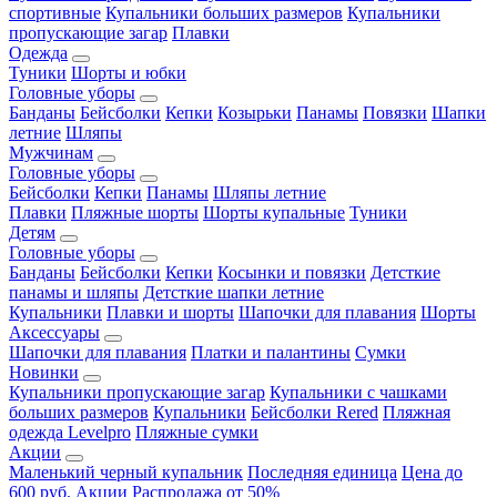
спортивные
Купальники больших размеров
Купальники
пропускающие загар
Плавки
Одежда
Туники
Шорты и юбки
Головные уборы
Банданы
Бейсболки
Кепки
Козырьки
Панамы
Повязки
Шапки
летние
Шляпы
Мужчинам
Головные уборы
Бейсболки
Кепки
Панамы
Шляпы летние
Плавки
Пляжные шорты
Шорты купальные
Туники
Детям
Головные уборы
Банданы
Бейсболки
Кепки
Косынки и повязки
Детсткие
панамы и шляпы
Детсткие шапки летние
Купальники
Плавки и шорты
Шапочки для плавания
Шорты
Аксессуары
Шапочки для плавания
Платки и палантины
Сумки
Новинки
Купальники пропускающие загар
Купальники с чашками
больших размеров
Купальники
Бейсболки Rered
Пляжная
одежда Levelpro
Пляжные сумки
Акции
Маленький черный купальник
Последняя единица
Цена до
600 руб.
Акции
Распродажа от 50%