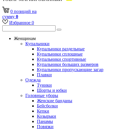
0
позиций
на
сумму
0
Избранное
0
Женщинам
Купальники
Купальники раздельные
Купальники сплошные
Купальники спортивные
Купальники больших размеров
Купальники пропускающие загар
Плавки
Одежда
Туники
Шорты и юбки
Головные уборы
Женские банданы
Бейсболки
Кепки
Козырьки
Панамы
Повязки