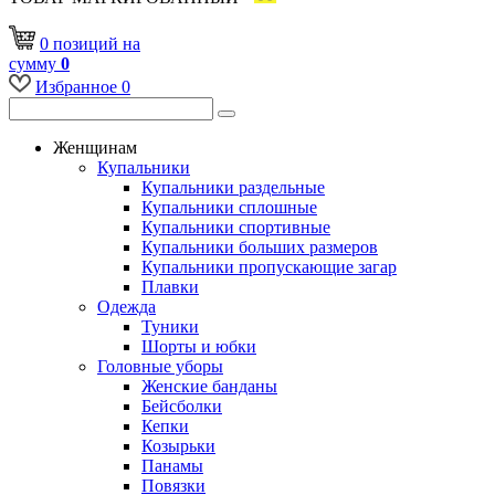
0
позиций
на
сумму
0
Избранное
0
Женщинам
Купальники
Купальники раздельные
Купальники сплошные
Купальники спортивные
Купальники больших размеров
Купальники пропускающие загар
Плавки
Одежда
Туники
Шорты и юбки
Головные уборы
Женские банданы
Бейсболки
Кепки
Козырьки
Панамы
Повязки