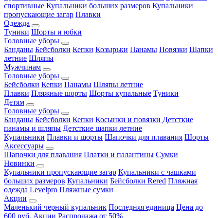
спортивные
Купальники больших размеров
Купальники
пропускающие загар
Плавки
Одежда
Туники
Шорты и юбки
Головные уборы
Банданы
Бейсболки
Кепки
Козырьки
Панамы
Повязки
Шапки
летние
Шляпы
Мужчинам
Головные уборы
Бейсболки
Кепки
Панамы
Шляпы летние
Плавки
Пляжные шорты
Шорты купальные
Туники
Детям
Головные уборы
Банданы
Бейсболки
Кепки
Косынки и повязки
Детсткие
панамы и шляпы
Детсткие шапки летние
Купальники
Плавки и шорты
Шапочки для плавания
Шорты
Аксессуары
Шапочки для плавания
Платки и палантины
Сумки
Новинки
Купальники пропускающие загар
Купальники с чашками
больших размеров
Купальники
Бейсболки Rered
Пляжная
одежда Levelpro
Пляжные сумки
Акции
Маленький черный купальник
Последняя единица
Цена до
600 руб.
Акции
Распродажа от 50%