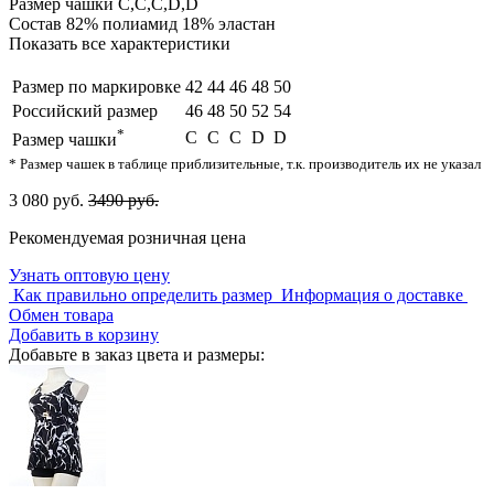
Размер чашки
C,С,C,D,D
Состав
82% полиамид 18% эластан
Показать все характеристики
Размер по маркировке
42
44
46
48
50
Российский размер
46
48
50
52
54
*
C
С
C
D
D
Размер чашки
* Размер чашек в таблице приблизительные, т.к. производитель их не указал
3 080 руб.
3490 руб.
Рекомендуемая розничная цена
Узнать оптовую цену
Как правильно определить размер
Информация о доставке
Обмен товара
Добавить в корзину
Добавьте в заказ цвета и размеры: