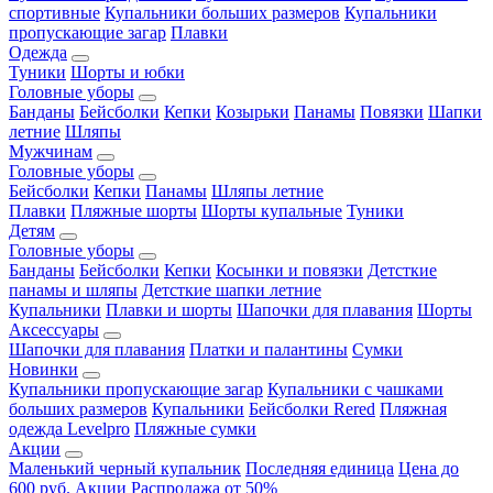
спортивные
Купальники больших размеров
Купальники
пропускающие загар
Плавки
Одежда
Туники
Шорты и юбки
Головные уборы
Банданы
Бейсболки
Кепки
Козырьки
Панамы
Повязки
Шапки
летние
Шляпы
Мужчинам
Головные уборы
Бейсболки
Кепки
Панамы
Шляпы летние
Плавки
Пляжные шорты
Шорты купальные
Туники
Детям
Головные уборы
Банданы
Бейсболки
Кепки
Косынки и повязки
Детсткие
панамы и шляпы
Детсткие шапки летние
Купальники
Плавки и шорты
Шапочки для плавания
Шорты
Аксессуары
Шапочки для плавания
Платки и палантины
Сумки
Новинки
Купальники пропускающие загар
Купальники с чашками
больших размеров
Купальники
Бейсболки Rered
Пляжная
одежда Levelpro
Пляжные сумки
Акции
Маленький черный купальник
Последняя единица
Цена до
600 руб.
Акции
Распродажа от 50%