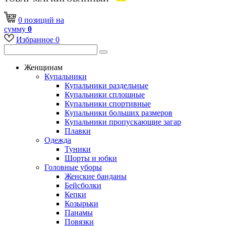
0
позиций
на
сумму
0
Избранное
0
Женщинам
Купальники
Купальники раздельные
Купальники сплошные
Купальники спортивные
Купальники больших размеров
Купальники пропускающие загар
Плавки
Одежда
Туники
Шорты и юбки
Головные уборы
Женские банданы
Бейсболки
Кепки
Козырьки
Панамы
Повязки