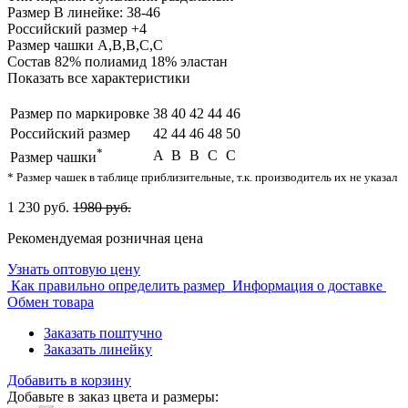
Размер
В линейке: 38-46
Российский размер
+4
Размер чашки
A,B,B,C,C
Состав
82% полиамид 18% эластан
Показать все характеристики
Размер по маркировке
38
40
42
44
46
Российский размер
42
44
46
48
50
*
A
B
B
C
C
Размер чашки
* Размер чашек в таблице приблизительные, т.к. производитель их не указал
1 230 руб.
1980 руб.
Рекомендуемая розничная цена
Узнать оптовую цену
Как правильно определить размер
Информация о доставке
Обмен товара
Заказать поштучно
Заказать линейку
Добавить в корзину
Добавьте в заказ цвета и размеры: