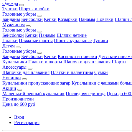
Одежда
Туники
Шорты и юбки
Головные уборы
Банданы
Бейсболки
Кепки
Козырьки
Панамы
Повязки
Шапки л
Мужчинам
Головные уборы
Бейсболки
Кепки
Панамы
Шляпы летние
Плавки
Пляжные шорты
Шорты купальные
Туники
Детям
Головные уборы
Банданы
Бейсболки
Кепки
Косынки и повязки
Детсткие панам
Купальники
Плавки и шорты
Шапочки для плавания
Шорты
Аксессуары
Шапочки для плавания
Платки и палантины
Сумки
Новинки
Купальники пропускающие загар
Купальники с чашками больш
Акции
Маленький черный купальник
Последняя единица
Цена до 600
Производители
Цена до 600 руб
Вход
Регистрация