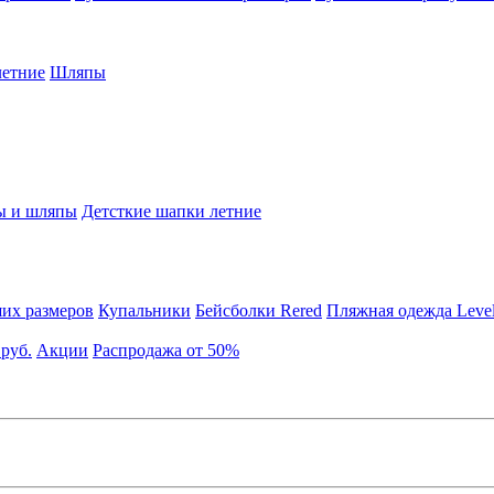
етние
Шляпы
ы и шляпы
Детсткие шапки летние
их размеров
Купальники
Бейсболки Rered
Пляжная одежда Leve
 руб.
Акции
Распродажа от 50%