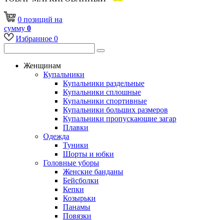
0
позиций
на
сумму
0
Избранное
0
Женщинам
Купальники
Купальники раздельные
Купальники сплошные
Купальники спортивные
Купальники больших размеров
Купальники пропускающие загар
Плавки
Одежда
Туники
Шорты и юбки
Головные уборы
Женские банданы
Бейсболки
Кепки
Козырьки
Панамы
Повязки