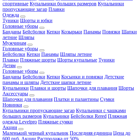
спортивные
Купальники больших размеров
Купальники
пропускающие загар
Плавки
Одежда
Туники
Шорты и юбки
Головные уборы
Банданы
Бейсболки
Кепки
Козырьки
Панамы
Повязки
Шапки
летние
Шляпы
Мужчинам
Головные уборы
Бейсболки
Кепки
Панамы
Шляпы летние
Плавки
Пляжные шорты
Шорты купальные
Туники
Детям
Головные уборы
Банданы
Бейсболки
Кепки
Косынки и повязки
Детсткие
панамы и шляпы
Детсткие шапки летние
Купальники
Плавки и шорты
Шапочки для плавания
Шорты
Аксессуары
Шапочки для плавания
Платки и палантины
Сумки
Новинки
Купальники пропускающие загар
Купальники с чашками
больших размеров
Купальники
Бейсболки Rered
Пляжная
одежда Levelpro
Пляжные сумки
Акции
Маленький черный купальник
Последняя единица
Цена до
600 руб.
Акции
Распродажа от 50%