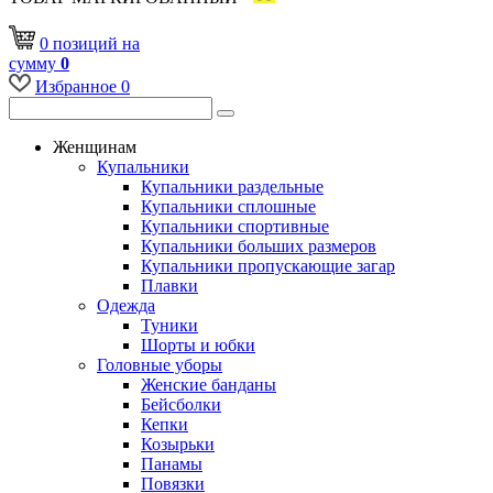
0
позиций
на
сумму
0
Избранное
0
Женщинам
Купальники
Купальники раздельные
Купальники сплошные
Купальники спортивные
Купальники больших размеров
Купальники пропускающие загар
Плавки
Одежда
Туники
Шорты и юбки
Головные уборы
Женские банданы
Бейсболки
Кепки
Козырьки
Панамы
Повязки