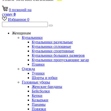
0
позиций
на
сумму
0
Избранное
0
Женщинам
Купальники
Купальники раздельные
Купальники сплошные
Купальники спортивные
Купальники больших размеров
Купальники пропускающие загар
Плавки
Одежда
Туники
Шорты и юбки
Головные уборы
Женские банданы
Бейсболки
Кепки
Козырьки
Панамы
Повязки