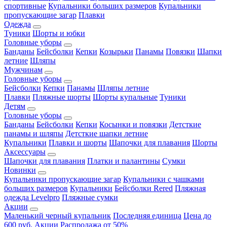
спортивные
Купальники больших размеров
Купальники
пропускающие загар
Плавки
Одежда
Туники
Шорты и юбки
Головные уборы
Банданы
Бейсболки
Кепки
Козырьки
Панамы
Повязки
Шапки
летние
Шляпы
Мужчинам
Головные уборы
Бейсболки
Кепки
Панамы
Шляпы летние
Плавки
Пляжные шорты
Шорты купальные
Туники
Детям
Головные уборы
Банданы
Бейсболки
Кепки
Косынки и повязки
Детсткие
панамы и шляпы
Детсткие шапки летние
Купальники
Плавки и шорты
Шапочки для плавания
Шорты
Аксессуары
Шапочки для плавания
Платки и палантины
Сумки
Новинки
Купальники пропускающие загар
Купальники с чашками
больших размеров
Купальники
Бейсболки Rered
Пляжная
одежда Levelpro
Пляжные сумки
Акции
Маленький черный купальник
Последняя единица
Цена до
600 руб.
Акции
Распродажа от 50%