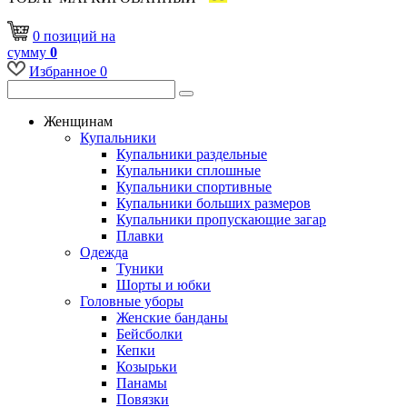
0
позиций
на
сумму
0
Избранное
0
Женщинам
Купальники
Купальники раздельные
Купальники сплошные
Купальники спортивные
Купальники больших размеров
Купальники пропускающие загар
Плавки
Одежда
Туники
Шорты и юбки
Головные уборы
Женские банданы
Бейсболки
Кепки
Козырьки
Панамы
Повязки