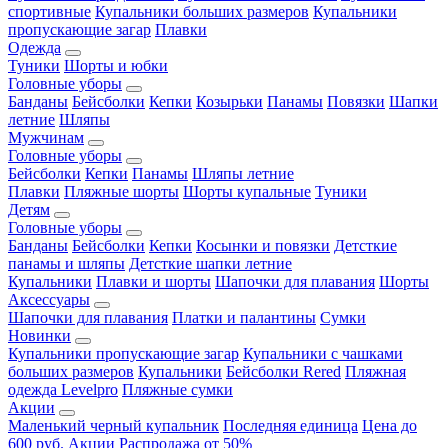
спортивные
Купальники больших размеров
Купальники
пропускающие загар
Плавки
Одежда
Туники
Шорты и юбки
Головные уборы
Банданы
Бейсболки
Кепки
Козырьки
Панамы
Повязки
Шапки
летние
Шляпы
Мужчинам
Головные уборы
Бейсболки
Кепки
Панамы
Шляпы летние
Плавки
Пляжные шорты
Шорты купальные
Туники
Детям
Головные уборы
Банданы
Бейсболки
Кепки
Косынки и повязки
Детсткие
панамы и шляпы
Детсткие шапки летние
Купальники
Плавки и шорты
Шапочки для плавания
Шорты
Аксессуары
Шапочки для плавания
Платки и палантины
Сумки
Новинки
Купальники пропускающие загар
Купальники с чашками
больших размеров
Купальники
Бейсболки Rered
Пляжная
одежда Levelpro
Пляжные сумки
Акции
Маленький черный купальник
Последняя единица
Цена до
600 руб.
Акции
Распродажа от 50%