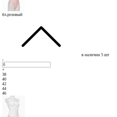
бл.розовый
в наличии
5 шт
-
+
38
40
42
44
46