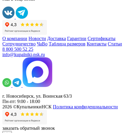
О компании
Новости
Доставка
Гарантии
Сертификаты
Сотрудничество
ЧаВо
Таблица размеров
Контакты
Статьи
8 800 500 52 25
info@kupalniki-nsk.ru
г. Новосибирск, ул. Воинская 63/3
Пн-пт: 9:00 - 18:00
2026 ©КупальникиНСК
Политика конфиденциальности
заказать обратный звонок