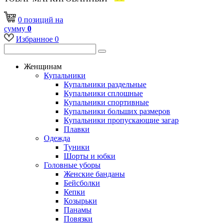
0
позиций
на
сумму
0
Избранное
0
Женщинам
Купальники
Купальники раздельные
Купальники сплошные
Купальники спортивные
Купальники больших размеров
Купальники пропускающие загар
Плавки
Одежда
Туники
Шорты и юбки
Головные уборы
Женские банданы
Бейсболки
Кепки
Козырьки
Панамы
Повязки