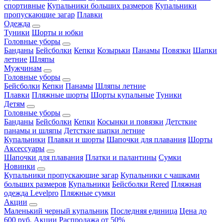
спортивные
Купальники больших размеров
Купальники
пропускающие загар
Плавки
Одежда
Туники
Шорты и юбки
Головные уборы
Банданы
Бейсболки
Кепки
Козырьки
Панамы
Повязки
Шапки
летние
Шляпы
Мужчинам
Головные уборы
Бейсболки
Кепки
Панамы
Шляпы летние
Плавки
Пляжные шорты
Шорты купальные
Туники
Детям
Головные уборы
Банданы
Бейсболки
Кепки
Косынки и повязки
Детсткие
панамы и шляпы
Детсткие шапки летние
Купальники
Плавки и шорты
Шапочки для плавания
Шорты
Аксессуары
Шапочки для плавания
Платки и палантины
Сумки
Новинки
Купальники пропускающие загар
Купальники с чашками
больших размеров
Купальники
Бейсболки Rered
Пляжная
одежда Levelpro
Пляжные сумки
Акции
Маленький черный купальник
Последняя единица
Цена до
600 руб.
Акции
Распродажа от 50%