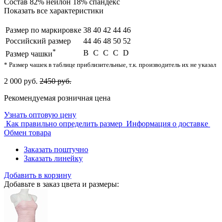
Состав
82% нейлон 18% спандекс
Показать все характеристики
Размер по маркировке
38
40
42
44
46
Российский размер
44
46
48
50
52
*
B
C
C
C
D
Размер чашки
* Размер чашек в таблице приблизительные, т.к. производитель их не указал
2 000 руб.
2450 руб.
Рекомендуемая розничная цена
Узнать оптовую цену
Как правильно определить размер
Информация о доставке
Обмен товара
Заказать поштучно
Заказать линейку
Добавить в корзину
Добавьте в заказ цвета и размеры: