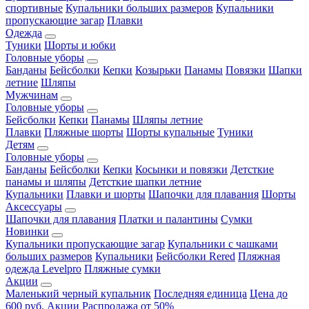
спортивные
Купальники больших размеров
Купальники
пропускающие загар
Плавки
Одежда
Туники
Шорты и юбки
Головные уборы
Банданы
Бейсболки
Кепки
Козырьки
Панамы
Повязки
Шапки
летние
Шляпы
Мужчинам
Головные уборы
Бейсболки
Кепки
Панамы
Шляпы летние
Плавки
Пляжные шорты
Шорты купальные
Туники
Детям
Головные уборы
Банданы
Бейсболки
Кепки
Косынки и повязки
Детсткие
панамы и шляпы
Детсткие шапки летние
Купальники
Плавки и шорты
Шапочки для плавания
Шорты
Аксессуары
Шапочки для плавания
Платки и палантины
Сумки
Новинки
Купальники пропускающие загар
Купальники с чашками
больших размеров
Купальники
Бейсболки Rered
Пляжная
одежда Levelpro
Пляжные сумки
Акции
Маленький черный купальник
Последняя единица
Цена до
600 руб.
Акции
Распродажа от 50%