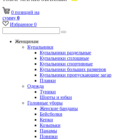
0
позиций
на
сумму
0
Избранное
0
Женщинам
Купальники
Купальники раздельные
Купальники сплошные
Купальники спортивные
Купальники больших размеров
Купальники пропускающие загар
Плавки
Одежда
Туники
Шорты и юбки
Головные уборы
Женские банданы
Бейсболки
Кепки
Козырьки
Панамы
Повязки