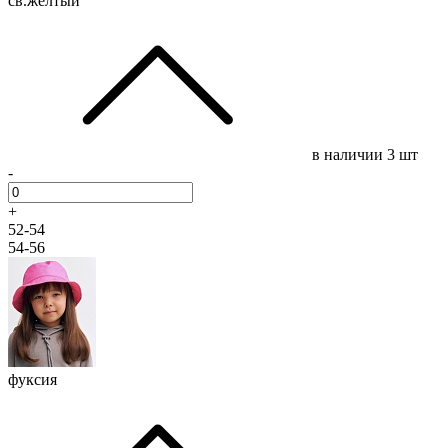
св.желтый
в наличии
3 шт
-
+
52-54
54-56
фуксия