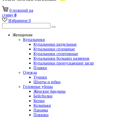
0
позиций
на
сумму
0
Избранное
0
Женщинам
Купальники
Купальники раздельные
Купальники сплошные
Купальники спортивные
Купальники больших размеров
Купальники пропускающие загар
Плавки
Одежда
Туники
Шорты и юбки
Головные уборы
Женские банданы
Бейсболки
Кепки
Козырьки
Панамы
Повязки