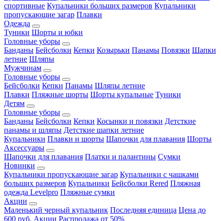
спортивные
Купальники больших размеров
Купальники
пропускающие загар
Плавки
Одежда
Туники
Шорты и юбки
Головные уборы
Банданы
Бейсболки
Кепки
Козырьки
Панамы
Повязки
Шапки
летние
Шляпы
Мужчинам
Головные уборы
Бейсболки
Кепки
Панамы
Шляпы летние
Плавки
Пляжные шорты
Шорты купальные
Туники
Детям
Головные уборы
Банданы
Бейсболки
Кепки
Косынки и повязки
Детсткие
панамы и шляпы
Детсткие шапки летние
Купальники
Плавки и шорты
Шапочки для плавания
Шорты
Аксессуары
Шапочки для плавания
Платки и палантины
Сумки
Новинки
Купальники пропускающие загар
Купальники с чашками
больших размеров
Купальники
Бейсболки Rered
Пляжная
одежда Levelpro
Пляжные сумки
Акции
Маленький черный купальник
Последняя единица
Цена до
600 руб.
Акции
Распродажа от 50%