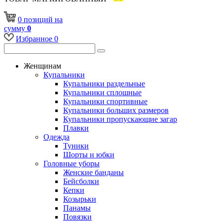
0
позиций
на
сумму
0
Избранное
0
Женщинам
Купальники
Купальники раздельные
Купальники сплошные
Купальники спортивные
Купальники больших размеров
Купальники пропускающие загар
Плавки
Одежда
Туники
Шорты и юбки
Головные уборы
Женские банданы
Бейсболки
Кепки
Козырьки
Панамы
Повязки