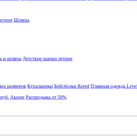
етние
Шляпы
ы и шляпы
Детсткие шапки летние
их размеров
Купальники
Бейсболки Rered
Пляжная одежда Leve
 руб.
Акции
Распродажа от 50%