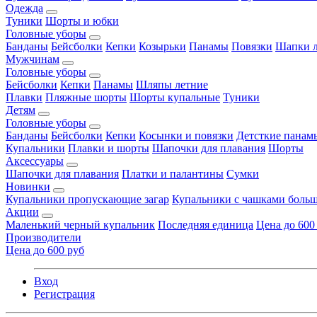
Одежда
Туники
Шорты и юбки
Головные уборы
Банданы
Бейсболки
Кепки
Козырьки
Панамы
Повязки
Шапки л
Мужчинам
Головные уборы
Бейсболки
Кепки
Панамы
Шляпы летние
Плавки
Пляжные шорты
Шорты купальные
Туники
Детям
Головные уборы
Банданы
Бейсболки
Кепки
Косынки и повязки
Детсткие панам
Купальники
Плавки и шорты
Шапочки для плавания
Шорты
Аксессуары
Шапочки для плавания
Платки и палантины
Сумки
Новинки
Купальники пропускающие загар
Купальники с чашками больш
Акции
Маленький черный купальник
Последняя единица
Цена до 600
Производители
Цена до 600 руб
Вход
Регистрация