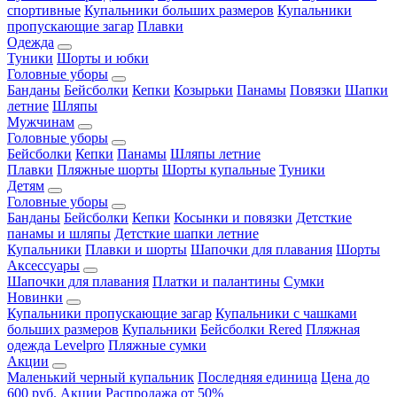
спортивные
Купальники больших размеров
Купальники
пропускающие загар
Плавки
Одежда
Туники
Шорты и юбки
Головные уборы
Банданы
Бейсболки
Кепки
Козырьки
Панамы
Повязки
Шапки
летние
Шляпы
Мужчинам
Головные уборы
Бейсболки
Кепки
Панамы
Шляпы летние
Плавки
Пляжные шорты
Шорты купальные
Туники
Детям
Головные уборы
Банданы
Бейсболки
Кепки
Косынки и повязки
Детсткие
панамы и шляпы
Детсткие шапки летние
Купальники
Плавки и шорты
Шапочки для плавания
Шорты
Аксессуары
Шапочки для плавания
Платки и палантины
Сумки
Новинки
Купальники пропускающие загар
Купальники с чашками
больших размеров
Купальники
Бейсболки Rered
Пляжная
одежда Levelpro
Пляжные сумки
Акции
Маленький черный купальник
Последняя единица
Цена до
600 руб.
Акции
Распродажа от 50%