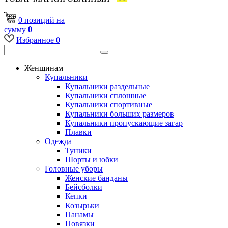
0
позиций
на
сумму
0
Избранное
0
Женщинам
Купальники
Купальники раздельные
Купальники сплошные
Купальники спортивные
Купальники больших размеров
Купальники пропускающие загар
Плавки
Одежда
Туники
Шорты и юбки
Головные уборы
Женские банданы
Бейсболки
Кепки
Козырьки
Панамы
Повязки