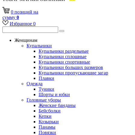
0
позиций
на
сумму
0
Избранное
0
Женщинам
Купальники
Купальники раздельные
Купальники сплошные
Купальники спортивные
Купальники больших размеров
Купальники пропускающие загар
Плавки
Одежда
Туники
Шорты и юбки
Головные уборы
Женские банданы
Бейсболки
Кепки
Козырьки
Панамы
Повязки