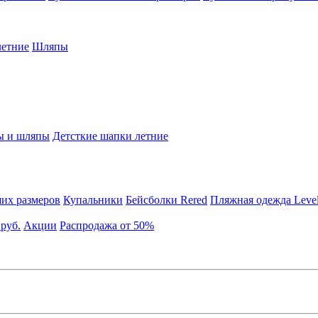
етние
Шляпы
ы и шляпы
Детсткие шапки летние
их размеров
Купальники
Бейсболки Rered
Пляжная одежда Leve
 руб.
Акции
Распродажа от 50%