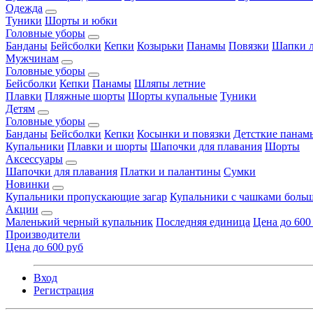
Одежда
Туники
Шорты и юбки
Головные уборы
Банданы
Бейсболки
Кепки
Козырьки
Панамы
Повязки
Шапки л
Мужчинам
Головные уборы
Бейсболки
Кепки
Панамы
Шляпы летние
Плавки
Пляжные шорты
Шорты купальные
Туники
Детям
Головные уборы
Банданы
Бейсболки
Кепки
Косынки и повязки
Детсткие панам
Купальники
Плавки и шорты
Шапочки для плавания
Шорты
Аксессуары
Шапочки для плавания
Платки и палантины
Сумки
Новинки
Купальники пропускающие загар
Купальники с чашками больш
Акции
Маленький черный купальник
Последняя единица
Цена до 600
Производители
Цена до 600 руб
Вход
Регистрация