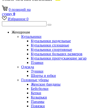
0
позиций
на
сумму
0
Избранное
0
Женщинам
Купальники
Купальники раздельные
Купальники сплошные
Купальники спортивные
Купальники больших размеров
Купальники пропускающие загар
Плавки
Одежда
Туники
Шорты и юбки
Головные уборы
Женские банданы
Бейсболки
Кепки
Козырьки
Панамы
Повязки