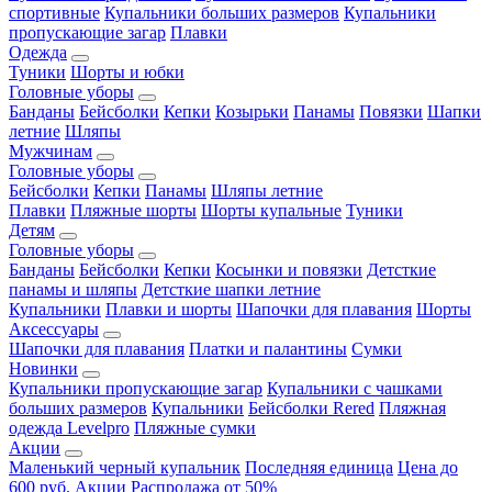
спортивные
Купальники больших размеров
Купальники
пропускающие загар
Плавки
Одежда
Туники
Шорты и юбки
Головные уборы
Банданы
Бейсболки
Кепки
Козырьки
Панамы
Повязки
Шапки
летние
Шляпы
Мужчинам
Головные уборы
Бейсболки
Кепки
Панамы
Шляпы летние
Плавки
Пляжные шорты
Шорты купальные
Туники
Детям
Головные уборы
Банданы
Бейсболки
Кепки
Косынки и повязки
Детсткие
панамы и шляпы
Детсткие шапки летние
Купальники
Плавки и шорты
Шапочки для плавания
Шорты
Аксессуары
Шапочки для плавания
Платки и палантины
Сумки
Новинки
Купальники пропускающие загар
Купальники с чашками
больших размеров
Купальники
Бейсболки Rered
Пляжная
одежда Levelpro
Пляжные сумки
Акции
Маленький черный купальник
Последняя единица
Цена до
600 руб.
Акции
Распродажа от 50%