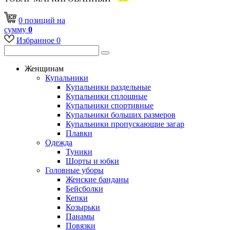
0
позиций
на
сумму
0
Избранное
0
Женщинам
Купальники
Купальники раздельные
Купальники сплошные
Купальники спортивные
Купальники больших размеров
Купальники пропускающие загар
Плавки
Одежда
Туники
Шорты и юбки
Головные уборы
Женские банданы
Бейсболки
Кепки
Козырьки
Панамы
Повязки