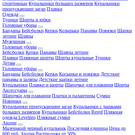
спортивные
Купальники больших размеров
Купальники
пропускающие загар
Плавки
Одежда
Туники
Шорты и юбки
Головные уборы
Банданы
Бейсболки
Кепки
Козырьки
Панамы
Повязки
Шапки
летние
Шляпы
Мужчинам
Головные уборы
Бейсболки
Кепки
Панамы
Шляпы летние
Плавки
Пляжные шорты
Шорты купальные
Туники
Детям
Головные уборы
Банданы
Бейсболки
Кепки
Косынки и повязки
Детсткие
панамы и шляпы
Детсткие шапки летние
Купальники
Плавки и шорты
Шапочки для плавания
Шорты
Аксессуары
Шапочки для плавания
Платки и палантины
Сумки
Новинки
Купальники пропускающие загар
Купальники с чашками
больших размеров
Купальники
Бейсболки Rered
Пляжная
одежда Levelpro
Пляжные сумки
Акции
Маленький черный купальник
Последняя единица
Цена до
600 руб.
Акции
Распродажа от 50%