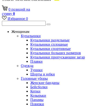
0
позиций
на
сумму
0
Избранное
0
Женщинам
Купальники
Купальники раздельные
Купальники сплошные
Купальники спортивные
Купальники больших размеров
Купальники пропускающие загар
Плавки
Одежда
Туники
Шорты и юбки
Головные уборы
Женские банданы
Бейсболки
Кепки
Козырьки
Панамы
Повязки