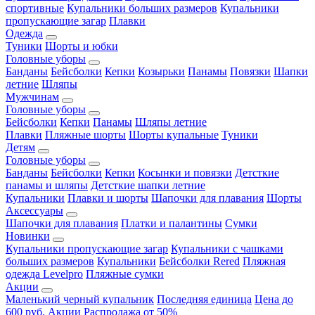
спортивные
Купальники больших размеров
Купальники
пропускающие загар
Плавки
Одежда
Туники
Шорты и юбки
Головные уборы
Банданы
Бейсболки
Кепки
Козырьки
Панамы
Повязки
Шапки
летние
Шляпы
Мужчинам
Головные уборы
Бейсболки
Кепки
Панамы
Шляпы летние
Плавки
Пляжные шорты
Шорты купальные
Туники
Детям
Головные уборы
Банданы
Бейсболки
Кепки
Косынки и повязки
Детсткие
панамы и шляпы
Детсткие шапки летние
Купальники
Плавки и шорты
Шапочки для плавания
Шорты
Аксессуары
Шапочки для плавания
Платки и палантины
Сумки
Новинки
Купальники пропускающие загар
Купальники с чашками
больших размеров
Купальники
Бейсболки Rered
Пляжная
одежда Levelpro
Пляжные сумки
Акции
Маленький черный купальник
Последняя единица
Цена до
600 руб.
Акции
Распродажа от 50%