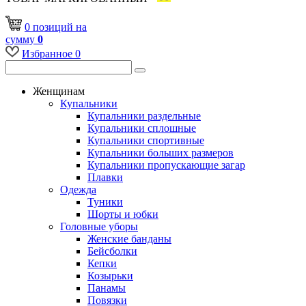
0
позиций
на
сумму
0
Избранное
0
Женщинам
Купальники
Купальники раздельные
Купальники сплошные
Купальники спортивные
Купальники больших размеров
Купальники пропускающие загар
Плавки
Одежда
Туники
Шорты и юбки
Головные уборы
Женские банданы
Бейсболки
Кепки
Козырьки
Панамы
Повязки