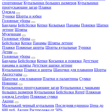
спортивные
Купальники больших размеров
Купальники
пропускающие загар
Плавки
Одежда
Туники
Шорты и юбки
Головные уборы
Банданы
Бейсболки
Кепки
Козырьки
Панамы
Повязки
Шапки
летние
Шляпы
Мужчинам
Головные уборы
Бейсболки
Кепки
Панамы
Шляпы летние
Плавки
Пляжные шорты
Шорты купальные
Туники
Детям
Головные уборы
Банданы
Бейсболки
Кепки
Косынки и повязки
Детсткие
панамы и шляпы
Детсткие шапки летние
Купальники
Плавки и шорты
Шапочки для плавания
Шорты
Аксессуары
Шапочки для плавания
Платки и палантины
Сумки
Новинки
Купальники пропускающие загар
Купальники с чашками
больших размеров
Купальники
Бейсболки Rered
Пляжная
одежда Levelpro
Пляжные сумки
Акции
Маленький черный купальник
Последняя единица
Цена до
600 руб.
Акции
Распродажа от 50%