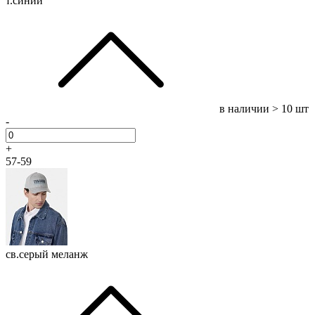
т.синий
в наличии
> 10 шт
-
+
57-59
св.серый меланж