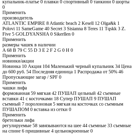
купальник-платье
0
плавки
0
спортивный
0
танкини
0
шорты
0
Применить
производитель
ATLANTIC EMPIRE
8
Atlantic beach
2
Kesell
12
Olga&k
1
Polovi
11
SameGame
40
Secret
3
Sisianna
8
Teres
11
Tqskk
3
Z.
Five
5
GOLDYANSHA
0
Sikerllen
0
Применить
размеры чашек в наличии
A
68
B
79
C
55
D
3
E
2
F
2
G
0
H
0
Применить
новинки/акции
Новинка
10
Акция
104
Маленький черный купальник
34
Цена
до 600 руб.
54
Последняя единица
1
Распродажа от 50%
46
Пропускающие загар / SPF
0
Применить
чашки лифа
формованная
59
мягкая
42
ПУШАП цельный
42
съемные
вставки
41
с косточками
18
Супер ПУШАП
9
ПУШАП
съемный
7
поролоновая
5
мягкая на косточках со съемным
ПУШАПОМ
0
вставка из сетки
0
Применить
бретельки лифа
регулируемые
58
завязываются на шее
44
съемные
33
съемные
на спине
6
пришивные
4
цельнокроенные
0