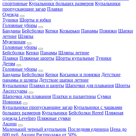
спортивные
Купальники больших размеров
Купальники
пропускающие загар
Плавки
Одежда
Туники
Шорты и юбки
Головные уборы
Банданы
Бейсболки
Кепки
Козырьки
Панамы
Повязки
Шапки
летние
Шляпы
Мужчинам
Головные уборы
Бейсболки
Кепки
Панамы
Шляпы летние
Плавки
Пляжные шорты
Шорты купальные
Туники
Детям
Головные уборы
Банданы
Бейсболки
Кепки
Косынки и повязки
Детсткие
панамы и шляпы
Детсткие шапки летние
Купальники
Плавки и шорты
Шапочки для плавания
Шорты
Аксессуары
Шапочки для плавания
Платки и палантины
Сумки
Новинки
Купальники пропускающие загар
Купальники с чашками
больших размеров
Купальники
Бейсболки Rered
Пляжная
одежда Levelpro
Пляжные сумки
Акции
Маленький черный купальник
Последняя единица
Цена до
600 руб.
Акции
Распродажа от 50%