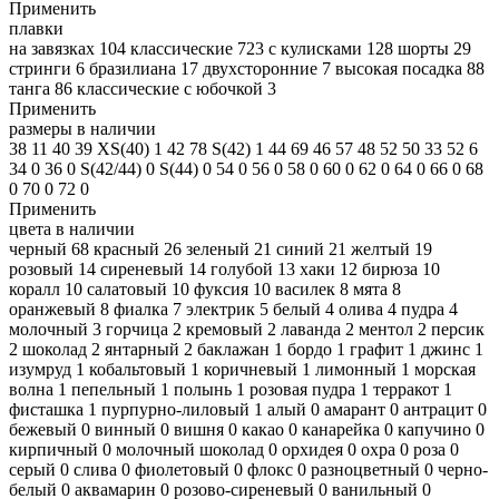
Применить
плавки
на завязках
104
классические
723
с кулисками
128
шорты
29
стринги
6
бразилиана
17
двухсторонние
7
высокая посадка
88
танга
86
классические с юбочкой
3
Применить
размеры в наличии
38
11
40
39
XS(40)
1
42
78
S(42)
1
44
69
46
57
48
52
50
33
52
6
34
0
36
0
S(42/44)
0
S(44)
0
54
0
56
0
58
0
60
0
62
0
64
0
66
0
68
0
70
0
72
0
Применить
цвета в наличии
черный
68
красный
26
зеленый
21
синий
21
желтый
19
розовый
14
сиреневый
14
голубой
13
хаки
12
бирюза
10
коралл
10
салатовый
10
фуксия
10
василек
8
мята
8
оранжевый
8
фиалка
7
электрик
5
белый
4
олива
4
пудра
4
молочный
3
горчица
2
кремовый
2
лаванда
2
ментол
2
персик
2
шоколад
2
янтарный
2
баклажан
1
бордо
1
графит
1
джинс
1
изумруд
1
кобальтовый
1
коричневый
1
лимонный
1
морская
волна
1
пепельный
1
полынь
1
розовая пудра
1
терракот
1
фисташка
1
пурпурно-лиловый
1
алый
0
амарант
0
антрацит
0
бежевый
0
винный
0
вишня
0
какао
0
канарейка
0
капучино
0
кирпичный
0
молочный шоколад
0
орхидея
0
охра
0
роза
0
серый
0
слива
0
фиолетовый
0
флокс
0
разноцветный
0
черно-
белый
0
аквамарин
0
розово-сиреневый
0
ванильный
0