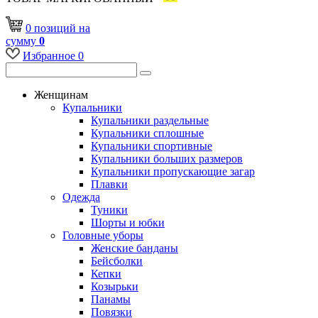
0
позиций
на
сумму
0
Избранное
0
Женщинам
Купальники
Купальники раздельные
Купальники сплошные
Купальники спортивные
Купальники больших размеров
Купальники пропускающие загар
Плавки
Одежда
Туники
Шорты и юбки
Головные уборы
Женские банданы
Бейсболки
Кепки
Козырьки
Панамы
Повязки