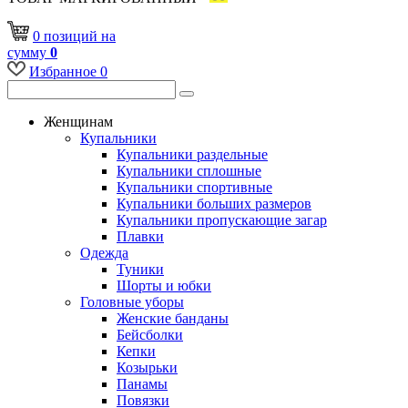
0
позиций
на
сумму
0
Избранное
0
Женщинам
Купальники
Купальники раздельные
Купальники сплошные
Купальники спортивные
Купальники больших размеров
Купальники пропускающие загар
Плавки
Одежда
Туники
Шорты и юбки
Головные уборы
Женские банданы
Бейсболки
Кепки
Козырьки
Панамы
Повязки