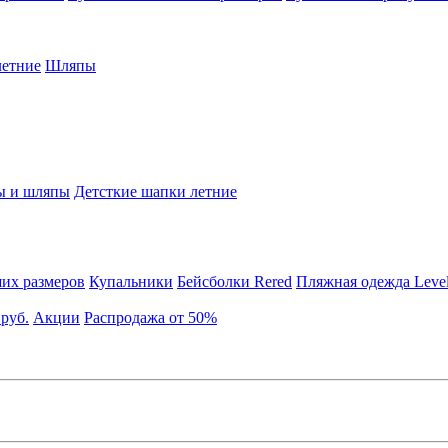
етние
Шляпы
ы и шляпы
Детсткие шапки летние
их размеров
Купальники
Бейсболки Rered
Пляжная одежда Leve
 руб.
Акции
Распродажа от 50%