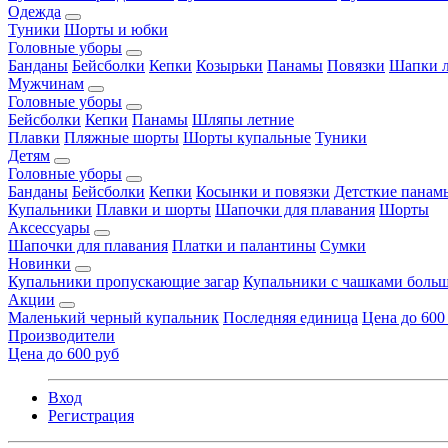
Одежда
Туники
Шорты и юбки
Головные уборы
Банданы
Бейсболки
Кепки
Козырьки
Панамы
Повязки
Шапки л
Мужчинам
Головные уборы
Бейсболки
Кепки
Панамы
Шляпы летние
Плавки
Пляжные шорты
Шорты купальные
Туники
Детям
Головные уборы
Банданы
Бейсболки
Кепки
Косынки и повязки
Детсткие панам
Купальники
Плавки и шорты
Шапочки для плавания
Шорты
Аксессуары
Шапочки для плавания
Платки и палантины
Сумки
Новинки
Купальники пропускающие загар
Купальники с чашками больш
Акции
Маленький черный купальник
Последняя единица
Цена до 600
Производители
Цена до 600 руб
Вход
Регистрация