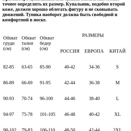
точнее определить их размер. Купальник, подобно второй
коже, должен хорошо облегать фигуру и не сковывать
движений. Туника наоборот должна быть свободной и
комфортной в носке.
РАЗМЕРЫ
Обхват
Обхват
Обхват
груди
талии
бедер
(см)
(см)
(см)
РОССИЯ
ЕВРОПА
КИТАЙ
82-85
63-65
85-90
40-42
34-36
S
86-89
66-69
91-95
42-44
36-38
M
90-93
70-74
96-100
44-46
38-40
L
94-97
75-78
101-105
46-48
40-42
XL
98-102
79-83
106-110
48-50
42-44
2XL