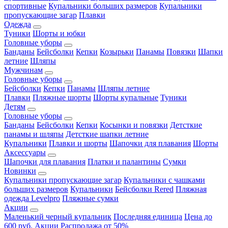
спортивные
Купальники больших размеров
Купальники
пропускающие загар
Плавки
Одежда
Туники
Шорты и юбки
Головные уборы
Банданы
Бейсболки
Кепки
Козырьки
Панамы
Повязки
Шапки
летние
Шляпы
Мужчинам
Головные уборы
Бейсболки
Кепки
Панамы
Шляпы летние
Плавки
Пляжные шорты
Шорты купальные
Туники
Детям
Головные уборы
Банданы
Бейсболки
Кепки
Косынки и повязки
Детсткие
панамы и шляпы
Детсткие шапки летние
Купальники
Плавки и шорты
Шапочки для плавания
Шорты
Аксессуары
Шапочки для плавания
Платки и палантины
Сумки
Новинки
Купальники пропускающие загар
Купальники с чашками
больших размеров
Купальники
Бейсболки Rered
Пляжная
одежда Levelpro
Пляжные сумки
Акции
Маленький черный купальник
Последняя единица
Цена до
600 руб.
Акции
Распродажа от 50%