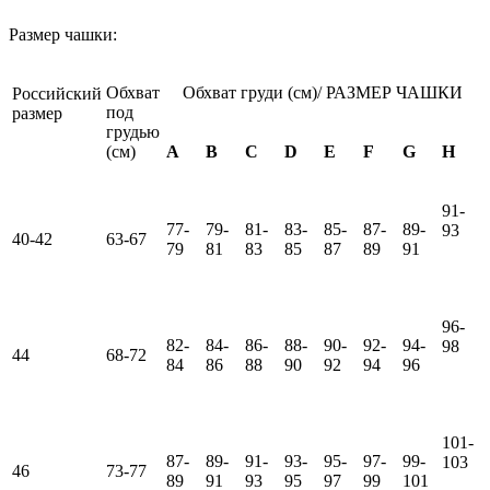
Размер чашки:
Обхват
Обхват груди (см)/ РАЗМЕР ЧАШКИ
Российский
под
размер
грудью
(см)
A
B
C
D
E
F
G
H
91-
77-
79-
81-
83-
85-
87-
89-
93
40-42
63-67
79
81
83
85
87
89
91
96-
82-
84-
86-
88-
90-
92-
94-
98
44
68-72
84
86
88
90
92
94
96
101-
87-
89-
91-
93-
95-
97-
99-
103
46
73-77
89
91
93
95
97
99
101