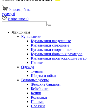
0
позиций
на
сумму
0
Избранное
0
Женщинам
Купальники
Купальники раздельные
Купальники сплошные
Купальники спортивные
Купальники больших размеров
Купальники пропускающие загар
Плавки
Одежда
Туники
Шорты и юбки
Головные уборы
Женские банданы
Бейсболки
Кепки
Козырьки
Панамы
Повязки