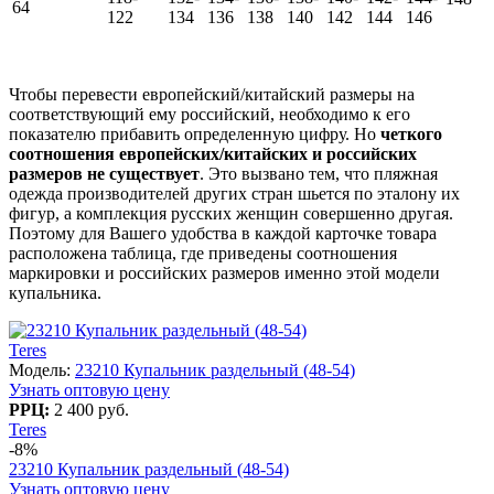
64
122
134
136
138
140
142
144
146
Чтобы перевести европейский/китайский размеры на
соответствующий ему российский, необходимо к его
показателю прибавить определенную цифру. Но
ч
еткого
соотношения европейских/китайских и российских
размеров не существует
. Это вызвано тем, что пляжная
одежда производителей других стран шьется по эталону их
фигур, а комплекция русских женщин совершенно другая.
Поэтому для Вашего удобства в каждой карточке товара
расположена таблица, где приведены соотношения
маркировки и российских размеров именно этой модели
купальника.
Teres
Модель:
23210 Купальник раздельный (48-54)
Узнать оптовую цену
РРЦ:
2 400 руб.
Teres
-8%
23210 Купальник раздельный (48-54)
Узнать оптовую цену