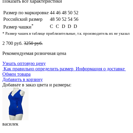
Показать все характеристики
Размер по маркировке
44
46
48
50
52
Российский размер
48
50
52
54
56
*
C
С
D
D
D
Размер чашки
* Размер чашек в таблице приблизительные, т.к. производитель их не указал
2 700 руб.
3250 руб.
Рекомендуемая розничная цена
Узнать оптовую цену
Как правильно определить размер
Информация о доставке
Обмен товара
Добавить в корзину
Добавьте в заказ цвета и размеры:
василек