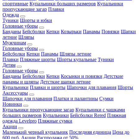
спортивные
Купальники больших размеров
Купальники
пропускающие загар
Плавки
Одежда
Туники
Шорты и юбки
Головные уборы
Банданы
Бейсболки
Кепки
Козырьки
Панамы
Повязки
Шапки
летние
Шляпы
Мужчинам
Головные уборы
Бейсболки
Кепки
Панамы
Шляпы летние
Плавки
Пляжные шорты
Шорты купальные
Туники
Детям
Головные уборы
Банданы
Бейсболки
Кепки
Косынки и повязки
Детсткие
панамы и шляпы
Детсткие шапки летние
Купальники
Плавки и шорты
Шапочки для плавания
Шорты
Аксессуары
Шапочки для плавания
Платки и палантины
Сумки
Новинки
Купальники пропускающие загар
Купальники с чашками
больших размеров
Купальники
Бейсболки Rered
Пляжная
одежда Levelpro
Пляжные сумки
Акции
Маленький черный купальник
Последняя единица
Цена до
600 руб.
Акции
Распродажа от 50%