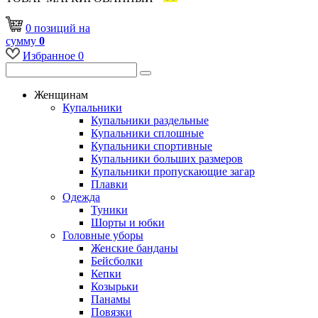
0
позиций
на
сумму
0
Избранное
0
Женщинам
Купальники
Купальники раздельные
Купальники сплошные
Купальники спортивные
Купальники больших размеров
Купальники пропускающие загар
Плавки
Одежда
Туники
Шорты и юбки
Головные уборы
Женские банданы
Бейсболки
Кепки
Козырьки
Панамы
Повязки