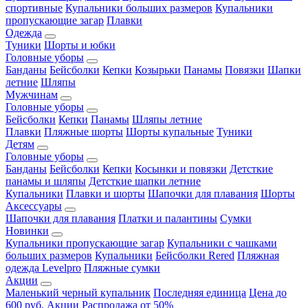
спортивные
Купальники больших размеров
Купальники
пропускающие загар
Плавки
Одежда
Туники
Шорты и юбки
Головные уборы
Банданы
Бейсболки
Кепки
Козырьки
Панамы
Повязки
Шапки
летние
Шляпы
Мужчинам
Головные уборы
Бейсболки
Кепки
Панамы
Шляпы летние
Плавки
Пляжные шорты
Шорты купальные
Туники
Детям
Головные уборы
Банданы
Бейсболки
Кепки
Косынки и повязки
Детсткие
панамы и шляпы
Детсткие шапки летние
Купальники
Плавки и шорты
Шапочки для плавания
Шорты
Аксессуары
Шапочки для плавания
Платки и палантины
Сумки
Новинки
Купальники пропускающие загар
Купальники с чашками
больших размеров
Купальники
Бейсболки Rered
Пляжная
одежда Levelpro
Пляжные сумки
Акции
Маленький черный купальник
Последняя единица
Цена до
600 руб.
Акции
Распродажа от 50%