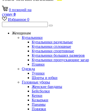
0
позиций
на
сумму
0
Избранное
0
Женщинам
Купальники
Купальники раздельные
Купальники сплошные
Купальники спортивные
Купальники больших размеров
Купальники пропускающие загар
Плавки
Одежда
Туники
Шорты и юбки
Головные уборы
Женские банданы
Бейсболки
Кепки
Козырьки
Панамы
Повязки