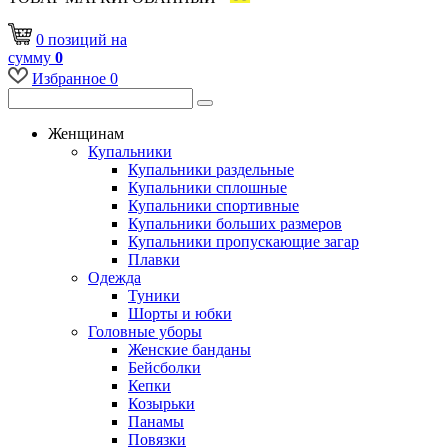
0
позиций
на
сумму
0
Избранное
0
Женщинам
Купальники
Купальники раздельные
Купальники сплошные
Купальники спортивные
Купальники больших размеров
Купальники пропускающие загар
Плавки
Одежда
Туники
Шорты и юбки
Головные уборы
Женские банданы
Бейсболки
Кепки
Козырьки
Панамы
Повязки