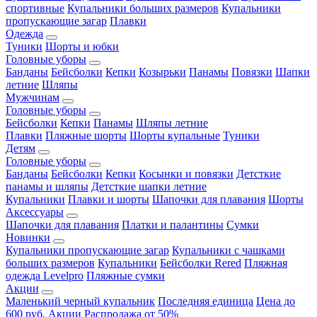
спортивные
Купальники больших размеров
Купальники
пропускающие загар
Плавки
Одежда
Туники
Шорты и юбки
Головные уборы
Банданы
Бейсболки
Кепки
Козырьки
Панамы
Повязки
Шапки
летние
Шляпы
Мужчинам
Головные уборы
Бейсболки
Кепки
Панамы
Шляпы летние
Плавки
Пляжные шорты
Шорты купальные
Туники
Детям
Головные уборы
Банданы
Бейсболки
Кепки
Косынки и повязки
Детсткие
панамы и шляпы
Детсткие шапки летние
Купальники
Плавки и шорты
Шапочки для плавания
Шорты
Аксессуары
Шапочки для плавания
Платки и палантины
Сумки
Новинки
Купальники пропускающие загар
Купальники с чашками
больших размеров
Купальники
Бейсболки Rered
Пляжная
одежда Levelpro
Пляжные сумки
Акции
Маленький черный купальник
Последняя единица
Цена до
600 руб.
Акции
Распродажа от 50%