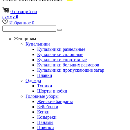
0
позиций
на
сумму
0
Избранное
0
Женщинам
Купальники
Купальники раздельные
Купальники сплошные
Купальники спортивные
Купальники больших размеров
Купальники пропускающие загар
Плавки
Одежда
Туники
Шорты и юбки
Головные уборы
Женские банданы
Бейсболки
Кепки
Козырьки
Панамы
Повязки