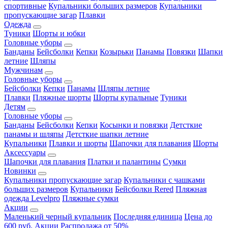
спортивные
Купальники больших размеров
Купальники
пропускающие загар
Плавки
Одежда
Туники
Шорты и юбки
Головные уборы
Банданы
Бейсболки
Кепки
Козырьки
Панамы
Повязки
Шапки
летние
Шляпы
Мужчинам
Головные уборы
Бейсболки
Кепки
Панамы
Шляпы летние
Плавки
Пляжные шорты
Шорты купальные
Туники
Детям
Головные уборы
Банданы
Бейсболки
Кепки
Косынки и повязки
Детсткие
панамы и шляпы
Детсткие шапки летние
Купальники
Плавки и шорты
Шапочки для плавания
Шорты
Аксессуары
Шапочки для плавания
Платки и палантины
Сумки
Новинки
Купальники пропускающие загар
Купальники с чашками
больших размеров
Купальники
Бейсболки Rered
Пляжная
одежда Levelpro
Пляжные сумки
Акции
Маленький черный купальник
Последняя единица
Цена до
600 руб.
Акции
Распродажа от 50%