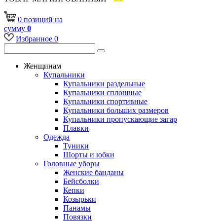
0
позиций
на
сумму
0
Избранное
0
Женщинам
Купальники
Купальники раздельные
Купальники сплошные
Купальники спортивные
Купальники больших размеров
Купальники пропускающие загар
Плавки
Одежда
Туники
Шорты и юбки
Головные уборы
Женские банданы
Бейсболки
Кепки
Козырьки
Панамы
Повязки