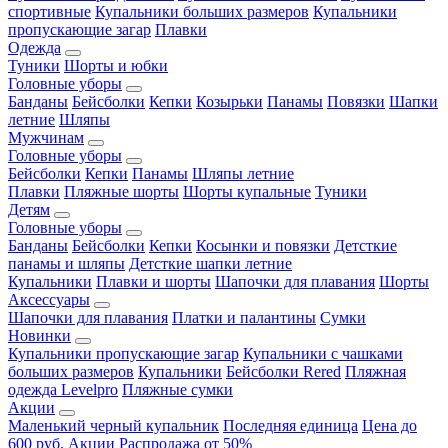
спортивные
Купальники больших размеров
Купальники
пропускающие загар
Плавки
Одежда
Туники
Шорты и юбки
Головные уборы
Банданы
Бейсболки
Кепки
Козырьки
Панамы
Повязки
Шапки
летние
Шляпы
Мужчинам
Головные уборы
Бейсболки
Кепки
Панамы
Шляпы летние
Плавки
Пляжные шорты
Шорты купальные
Туники
Детям
Головные уборы
Банданы
Бейсболки
Кепки
Косынки и повязки
Детсткие
панамы и шляпы
Детсткие шапки летние
Купальники
Плавки и шорты
Шапочки для плавания
Шорты
Аксессуары
Шапочки для плавания
Платки и палантины
Сумки
Новинки
Купальники пропускающие загар
Купальники с чашками
больших размеров
Купальники
Бейсболки Rered
Пляжная
одежда Levelpro
Пляжные сумки
Акции
Маленький черный купальник
Последняя единица
Цена до
600 руб.
Акции
Распродажа от 50%