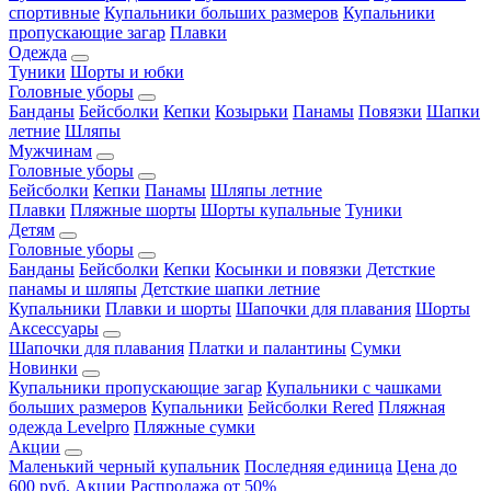
спортивные
Купальники больших размеров
Купальники
пропускающие загар
Плавки
Одежда
Туники
Шорты и юбки
Головные уборы
Банданы
Бейсболки
Кепки
Козырьки
Панамы
Повязки
Шапки
летние
Шляпы
Мужчинам
Головные уборы
Бейсболки
Кепки
Панамы
Шляпы летние
Плавки
Пляжные шорты
Шорты купальные
Туники
Детям
Головные уборы
Банданы
Бейсболки
Кепки
Косынки и повязки
Детсткие
панамы и шляпы
Детсткие шапки летние
Купальники
Плавки и шорты
Шапочки для плавания
Шорты
Аксессуары
Шапочки для плавания
Платки и палантины
Сумки
Новинки
Купальники пропускающие загар
Купальники с чашками
больших размеров
Купальники
Бейсболки Rered
Пляжная
одежда Levelpro
Пляжные сумки
Акции
Маленький черный купальник
Последняя единица
Цена до
600 руб.
Акции
Распродажа от 50%