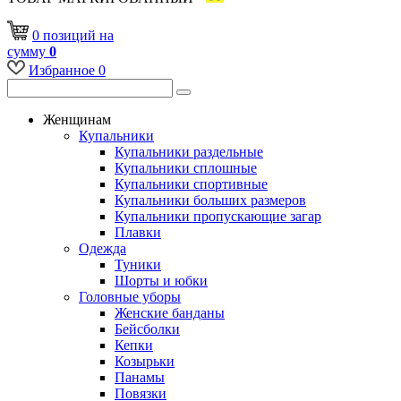
0
позиций
на
сумму
0
Избранное
0
Женщинам
Купальники
Купальники раздельные
Купальники сплошные
Купальники спортивные
Купальники больших размеров
Купальники пропускающие загар
Плавки
Одежда
Туники
Шорты и юбки
Головные уборы
Женские банданы
Бейсболки
Кепки
Козырьки
Панамы
Повязки