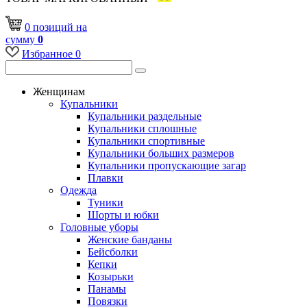
0
позиций
на
сумму
0
Избранное
0
Женщинам
Купальники
Купальники раздельные
Купальники сплошные
Купальники спортивные
Купальники больших размеров
Купальники пропускающие загар
Плавки
Одежда
Туники
Шорты и юбки
Головные уборы
Женские банданы
Бейсболки
Кепки
Козырьки
Панамы
Повязки