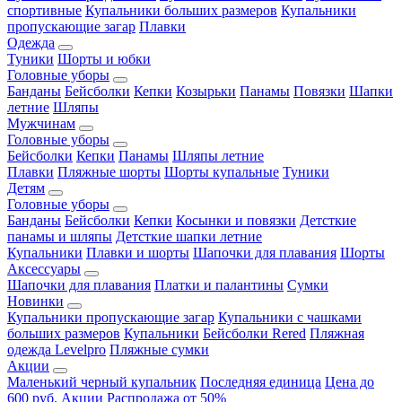
спортивные
Купальники больших размеров
Купальники
пропускающие загар
Плавки
Одежда
Туники
Шорты и юбки
Головные уборы
Банданы
Бейсболки
Кепки
Козырьки
Панамы
Повязки
Шапки
летние
Шляпы
Мужчинам
Головные уборы
Бейсболки
Кепки
Панамы
Шляпы летние
Плавки
Пляжные шорты
Шорты купальные
Туники
Детям
Головные уборы
Банданы
Бейсболки
Кепки
Косынки и повязки
Детсткие
панамы и шляпы
Детсткие шапки летние
Купальники
Плавки и шорты
Шапочки для плавания
Шорты
Аксессуары
Шапочки для плавания
Платки и палантины
Сумки
Новинки
Купальники пропускающие загар
Купальники с чашками
больших размеров
Купальники
Бейсболки Rered
Пляжная
одежда Levelpro
Пляжные сумки
Акции
Маленький черный купальник
Последняя единица
Цена до
600 руб.
Акции
Распродажа от 50%