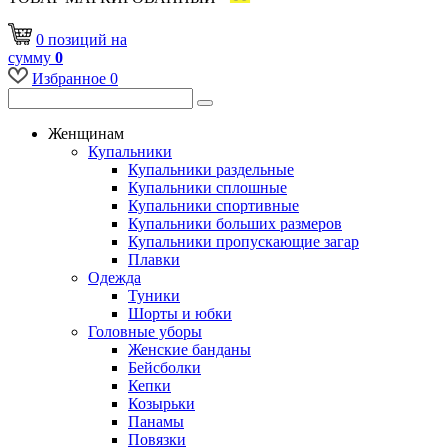
0
позиций
на
сумму
0
Избранное
0
Женщинам
Купальники
Купальники раздельные
Купальники сплошные
Купальники спортивные
Купальники больших размеров
Купальники пропускающие загар
Плавки
Одежда
Туники
Шорты и юбки
Головные уборы
Женские банданы
Бейсболки
Кепки
Козырьки
Панамы
Повязки