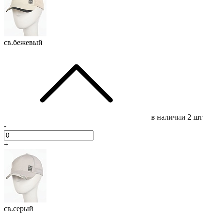
св.бежевый
в наличии
2 шт
-
+
св.серый