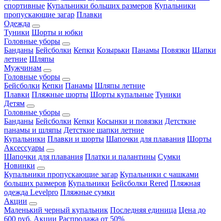
спортивные
Купальники больших размеров
Купальники
пропускающие загар
Плавки
Одежда
Туники
Шорты и юбки
Головные уборы
Банданы
Бейсболки
Кепки
Козырьки
Панамы
Повязки
Шапки
летние
Шляпы
Мужчинам
Головные уборы
Бейсболки
Кепки
Панамы
Шляпы летние
Плавки
Пляжные шорты
Шорты купальные
Туники
Детям
Головные уборы
Банданы
Бейсболки
Кепки
Косынки и повязки
Детсткие
панамы и шляпы
Детсткие шапки летние
Купальники
Плавки и шорты
Шапочки для плавания
Шорты
Аксессуары
Шапочки для плавания
Платки и палантины
Сумки
Новинки
Купальники пропускающие загар
Купальники с чашками
больших размеров
Купальники
Бейсболки Rered
Пляжная
одежда Levelpro
Пляжные сумки
Акции
Маленький черный купальник
Последняя единица
Цена до
600 руб.
Акции
Распродажа от 50%