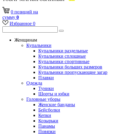
0
позиций
на
сумму
0
Избранное
0
Женщинам
Купальники
Купальники раздельные
Купальники сплошные
Купальники спортивные
Купальники больших размеров
Купальники пропускающие загар
Плавки
Одежда
Туники
Шорты и юбки
Головные уборы
Женские банданы
Бейсболки
Кепки
Козырьки
Панамы
Повязки