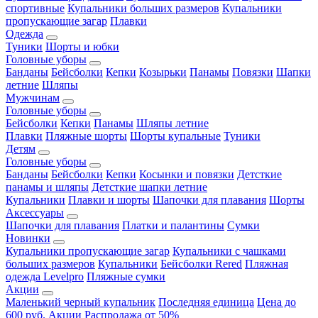
спортивные
Купальники больших размеров
Купальники
пропускающие загар
Плавки
Одежда
Туники
Шорты и юбки
Головные уборы
Банданы
Бейсболки
Кепки
Козырьки
Панамы
Повязки
Шапки
летние
Шляпы
Мужчинам
Головные уборы
Бейсболки
Кепки
Панамы
Шляпы летние
Плавки
Пляжные шорты
Шорты купальные
Туники
Детям
Головные уборы
Банданы
Бейсболки
Кепки
Косынки и повязки
Детсткие
панамы и шляпы
Детсткие шапки летние
Купальники
Плавки и шорты
Шапочки для плавания
Шорты
Аксессуары
Шапочки для плавания
Платки и палантины
Сумки
Новинки
Купальники пропускающие загар
Купальники с чашками
больших размеров
Купальники
Бейсболки Rered
Пляжная
одежда Levelpro
Пляжные сумки
Акции
Маленький черный купальник
Последняя единица
Цена до
600 руб.
Акции
Распродажа от 50%