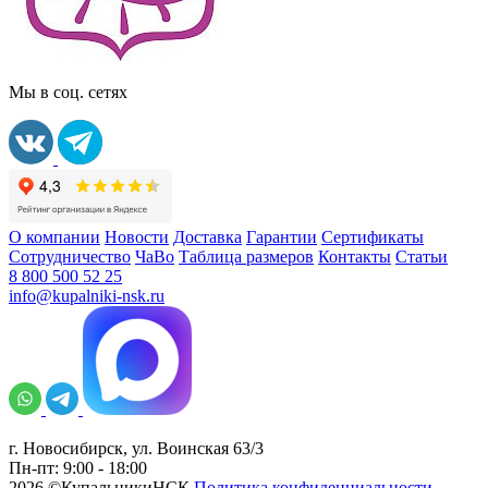
Мы в соц. сетях
О компании
Новости
Доставка
Гарантии
Сертификаты
Сотрудничество
ЧаВо
Таблица размеров
Контакты
Статьи
8 800 500 52 25
info@kupalniki-nsk.ru
г. Новосибирск, ул. Воинская 63/3
Пн-пт: 9:00 - 18:00
2026 ©КупальникиНСК
Политика конфиденциальности