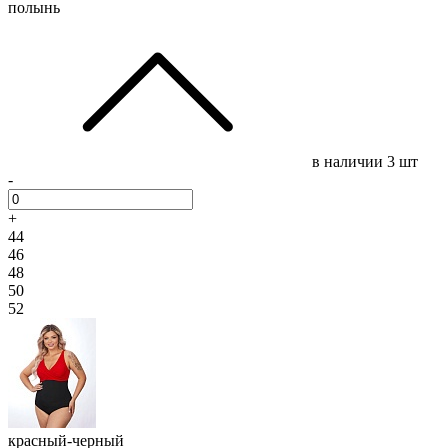
полынь
в наличии
3 шт
-
+
44
46
48
50
52
красный-черный