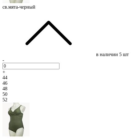
св.мята-черный
в наличии
5 шт
-
+
44
46
48
50
52