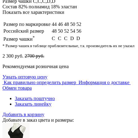
Размер чашки
C,С,C,D,D
Состав
82% полиамид 18% эластан
Показать все характеристики
Размер по маркировке
44
46
48
50
52
Российский размер
48
50
52
54
56
*
C
С
C
D
D
Размер чашки
* Размер чашек в таблице приблизительные, т.к. производитель их не указал
2 300 руб.
2700 руб.
Рекомендуемая розничная цена
Узнать оптовую цену
Как правильно определить размер
Информация о доставке
Обмен товара
Заказать поштучно
Заказать линейку
Добавить в корзину
Добавьте в заказ цвета и размеры: