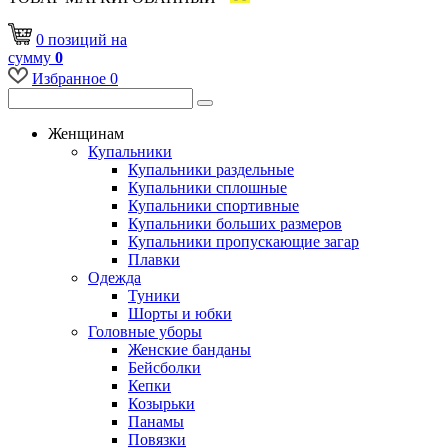
0
позиций
на
сумму
0
Избранное
0
Женщинам
Купальники
Купальники раздельные
Купальники сплошные
Купальники спортивные
Купальники больших размеров
Купальники пропускающие загар
Плавки
Одежда
Туники
Шорты и юбки
Головные уборы
Женские банданы
Бейсболки
Кепки
Козырьки
Панамы
Повязки