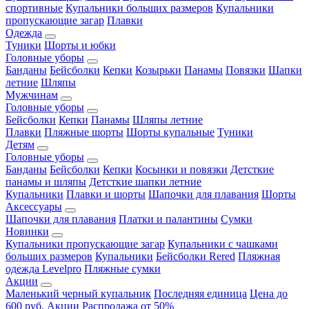
спортивные
Купальники больших размеров
Купальники
пропускающие загар
Плавки
Одежда
Туники
Шорты и юбки
Головные уборы
Банданы
Бейсболки
Кепки
Козырьки
Панамы
Повязки
Шапки
летние
Шляпы
Мужчинам
Головные уборы
Бейсболки
Кепки
Панамы
Шляпы летние
Плавки
Пляжные шорты
Шорты купальные
Туники
Детям
Головные уборы
Банданы
Бейсболки
Кепки
Косынки и повязки
Детсткие
панамы и шляпы
Детсткие шапки летние
Купальники
Плавки и шорты
Шапочки для плавания
Шорты
Аксессуары
Шапочки для плавания
Платки и палантины
Сумки
Новинки
Купальники пропускающие загар
Купальники с чашками
больших размеров
Купальники
Бейсболки Rered
Пляжная
одежда Levelpro
Пляжные сумки
Акции
Маленький черный купальник
Последняя единица
Цена до
600 руб.
Акции
Распродажа от 50%