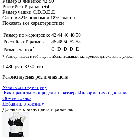
Размер
В линейке: 42-50
Российский размер
+4
Размер чашки
C,D,D,D,E
Состав
82% полиамид 18% эластан
Показать все характеристики
Размер по маркировке
42
44
46
48
50
Российский размер
46
48
50
52
54
*
C
D
D
D
E
Размер чашки
* Размер чашек в таблице приблизительные, т.к. производитель их не указал
1 480 руб.
3230 руб.
Рекомендуемая розничная цена
Узнать оптовую цену
Как правильно определить размер
Информация о доставке
Обмен товара
Добавить в корзину
Добавьте в заказ цвета и размеры: