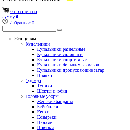
0
позиций
на
сумму
0
Избранное
0
Женщинам
Купальники
Купальники раздельные
Купальники сплошные
Купальники спортивные
Купальники больших размеров
Купальники пропускающие загар
Плавки
Одежда
Туники
Шорты и юбки
Головные уборы
Женские банданы
Бейсболки
Кепки
Козырьки
Панамы
Повязки