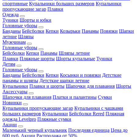
спортивные
Купальники больших размеров
Купальники
пропускающие загар
Плавки
Одежда
Туники
Шорты и юбки
Головные уборы
Банданы
Бейсболки
Кепки
Козырьки
Панамы
Повязки
Шапки
летние
Шляпы
Мужчинам
Головные уборы
Бейсболки
Кепки
Панамы
Шляпы летние
Плавки
Пляжные шорты
Шорты купальные
Туники
Детям
Головные уборы
Банданы
Бейсболки
Кепки
Косынки и повязки
Детсткие
панамы и шляпы
Детсткие шапки летние
Купальники
Плавки и шорты
Шапочки для плавания
Шорты
Аксессуары
Шапочки для плавания
Платки и палантины
Сумки
Новинки
Купальники пропускающие загар
Купальники с чашками
больших размеров
Купальники
Бейсболки Rered
Пляжная
одежда Levelpro
Пляжные сумки
Акции
Маленький черный купальник
Последняя единица
Цена до
600 руб.
Акции
Распродажа от 50%