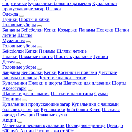
спортивные
Купальники больших размеров
Купальники
пропускающие загар
Плавки
Одежда
Туники
Шорты и юбки
Головные уборы
Банданы
Бейсболки
Кепки
Козырьки
Панамы
Повязки
Шапки
летние
Шляпы
Мужчинам
Головные уборы
Бейсболки
Кепки
Панамы
Шляпы летние
Плавки
Пляжные шорты
Шорты купальные
Туники
Детям
Головные уборы
Банданы
Бейсболки
Кепки
Косынки и повязки
Детсткие
панамы и шляпы
Детсткие шапки летние
Купальники
Плавки и шорты
Шапочки для плавания
Шорты
Аксессуары
Шапочки для плавания
Платки и палантины
Сумки
Новинки
Купальники пропускающие загар
Купальники с чашками
больших размеров
Купальники
Бейсболки Rered
Пляжная
одежда Levelpro
Пляжные сумки
Акции
Маленький черный купальник
Последняя единица
Цена до
600 руб.
Акции
Распродажа от 50%