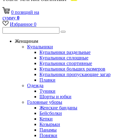
0
позиций
на
сумму
0
Избранное
0
Женщинам
Купальники
Купальники раздельные
Купальники сплошные
Купальники спортивные
Купальники больших размеров
Купальники пропускающие загар
Плавки
Одежда
Туники
Шорты и юбки
Головные уборы
Женские банданы
Бейсболки
Кепки
Козырьки
Панамы
Повязки