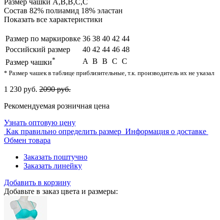
Размер чашки
A,B,B,C,C
Состав
82% полиамид 18% эластан
Показать все характеристики
Размер по маркировке
36
38
40
42
44
Российский размер
40
42
44
46
48
*
A
B
B
C
C
Размер чашки
* Размер чашек в таблице приблизительные, т.к. производитель их не указал
1 230 руб.
2090 руб.
Рекомендуемая розничная цена
Узнать оптовую цену
Как правильно определить размер
Информация о доставке
Обмен товара
Заказать поштучно
Заказать линейку
Добавить в корзину
Добавьте в заказ цвета и размеры: