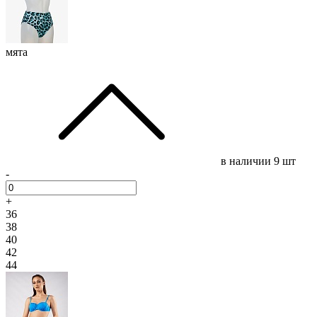
мята
в наличии
9 шт
-
+
36
38
40
42
44