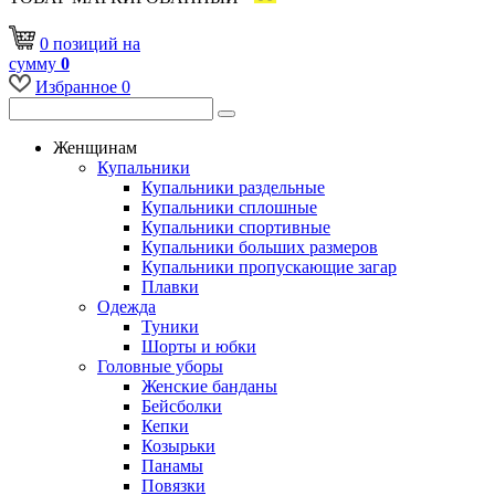
0
позиций
на
сумму
0
Избранное
0
Женщинам
Купальники
Купальники раздельные
Купальники сплошные
Купальники спортивные
Купальники больших размеров
Купальники пропускающие загар
Плавки
Одежда
Туники
Шорты и юбки
Головные уборы
Женские банданы
Бейсболки
Кепки
Козырьки
Панамы
Повязки