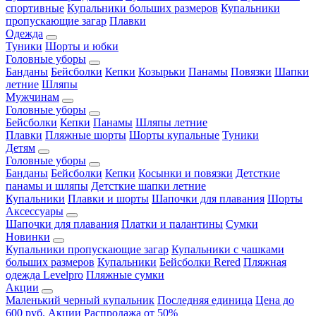
спортивные
Купальники больших размеров
Купальники
пропускающие загар
Плавки
Одежда
Туники
Шорты и юбки
Головные уборы
Банданы
Бейсболки
Кепки
Козырьки
Панамы
Повязки
Шапки
летние
Шляпы
Мужчинам
Головные уборы
Бейсболки
Кепки
Панамы
Шляпы летние
Плавки
Пляжные шорты
Шорты купальные
Туники
Детям
Головные уборы
Банданы
Бейсболки
Кепки
Косынки и повязки
Детсткие
панамы и шляпы
Детсткие шапки летние
Купальники
Плавки и шорты
Шапочки для плавания
Шорты
Аксессуары
Шапочки для плавания
Платки и палантины
Сумки
Новинки
Купальники пропускающие загар
Купальники с чашками
больших размеров
Купальники
Бейсболки Rered
Пляжная
одежда Levelpro
Пляжные сумки
Акции
Маленький черный купальник
Последняя единица
Цена до
600 руб.
Акции
Распродажа от 50%