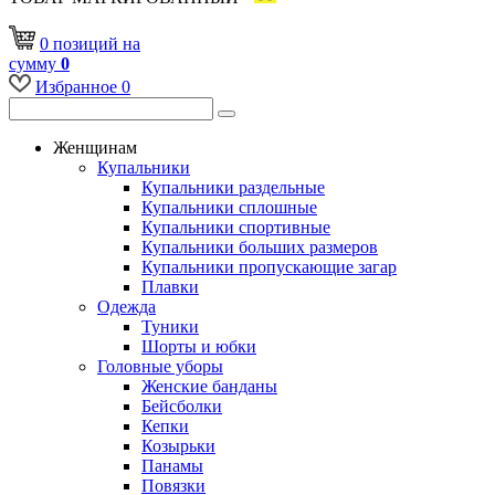
0
позиций
на
сумму
0
Избранное
0
Женщинам
Купальники
Купальники раздельные
Купальники сплошные
Купальники спортивные
Купальники больших размеров
Купальники пропускающие загар
Плавки
Одежда
Туники
Шорты и юбки
Головные уборы
Женские банданы
Бейсболки
Кепки
Козырьки
Панамы
Повязки