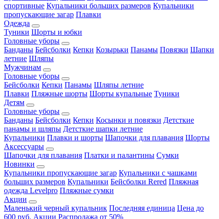
спортивные
Купальники больших размеров
Купальники
пропускающие загар
Плавки
Одежда
Туники
Шорты и юбки
Головные уборы
Банданы
Бейсболки
Кепки
Козырьки
Панамы
Повязки
Шапки
летние
Шляпы
Мужчинам
Головные уборы
Бейсболки
Кепки
Панамы
Шляпы летние
Плавки
Пляжные шорты
Шорты купальные
Туники
Детям
Головные уборы
Банданы
Бейсболки
Кепки
Косынки и повязки
Детсткие
панамы и шляпы
Детсткие шапки летние
Купальники
Плавки и шорты
Шапочки для плавания
Шорты
Аксессуары
Шапочки для плавания
Платки и палантины
Сумки
Новинки
Купальники пропускающие загар
Купальники с чашками
больших размеров
Купальники
Бейсболки Rered
Пляжная
одежда Levelpro
Пляжные сумки
Акции
Маленький черный купальник
Последняя единица
Цена до
600 руб.
Акции
Распродажа от 50%