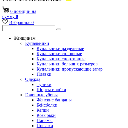
0
позиций
на
сумму
0
Избранное
0
Женщинам
Купальники
Купальники раздельные
Купальники сплошные
Купальники спортивные
Купальники больших размеров
Купальники пропускающие загар
Плавки
Одежда
Туники
Шорты и юбки
Головные уборы
Женские банданы
Бейсболки
Кепки
Козырьки
Панамы
Повязки