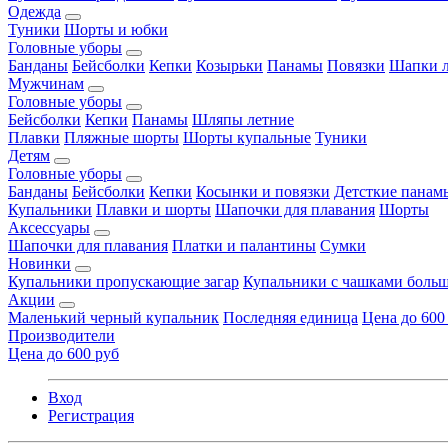
Одежда
Туники
Шорты и юбки
Головные уборы
Банданы
Бейсболки
Кепки
Козырьки
Панамы
Повязки
Шапки л
Мужчинам
Головные уборы
Бейсболки
Кепки
Панамы
Шляпы летние
Плавки
Пляжные шорты
Шорты купальные
Туники
Детям
Головные уборы
Банданы
Бейсболки
Кепки
Косынки и повязки
Детсткие панам
Купальники
Плавки и шорты
Шапочки для плавания
Шорты
Аксессуары
Шапочки для плавания
Платки и палантины
Сумки
Новинки
Купальники пропускающие загар
Купальники с чашками больш
Акции
Маленький черный купальник
Последняя единица
Цена до 600
Производители
Цена до 600 руб
Вход
Регистрация