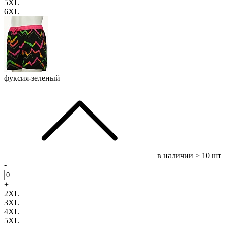
5XL
6XL
фуксия-зеленый
в наличии
> 10 шт
-
+
2XL
3XL
4XL
5XL