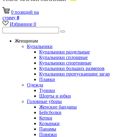
0
позиций
на
сумму
0
Избранное
0
Женщинам
Купальники
Купальники раздельные
Купальники сплошные
Купальники спортивные
Купальники больших размеров
Купальники пропускающие загар
Плавки
Одежда
Туники
Шорты и юбки
Головные уборы
Женские банданы
Бейсболки
Кепки
Козырьки
Панамы
Повязки