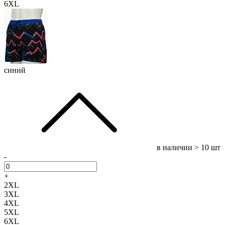
6XL
синий
в наличии
> 10 шт
-
+
2XL
3XL
4XL
5XL
6XL