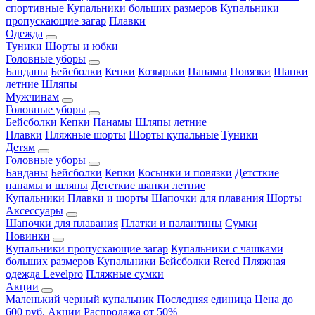
спортивные
Купальники больших размеров
Купальники
пропускающие загар
Плавки
Одежда
Туники
Шорты и юбки
Головные уборы
Банданы
Бейсболки
Кепки
Козырьки
Панамы
Повязки
Шапки
летние
Шляпы
Мужчинам
Головные уборы
Бейсболки
Кепки
Панамы
Шляпы летние
Плавки
Пляжные шорты
Шорты купальные
Туники
Детям
Головные уборы
Банданы
Бейсболки
Кепки
Косынки и повязки
Детсткие
панамы и шляпы
Детсткие шапки летние
Купальники
Плавки и шорты
Шапочки для плавания
Шорты
Аксессуары
Шапочки для плавания
Платки и палантины
Сумки
Новинки
Купальники пропускающие загар
Купальники с чашками
больших размеров
Купальники
Бейсболки Rered
Пляжная
одежда Levelpro
Пляжные сумки
Акции
Маленький черный купальник
Последняя единица
Цена до
600 руб.
Акции
Распродажа от 50%