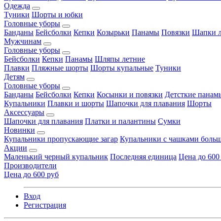
Одежда
Туники
Шорты и юбки
Головные уборы
Банданы
Бейсболки
Кепки
Козырьки
Панамы
Повязки
Шапки л
Мужчинам
Головные уборы
Бейсболки
Кепки
Панамы
Шляпы летние
Плавки
Пляжные шорты
Шорты купальные
Туники
Детям
Головные уборы
Банданы
Бейсболки
Кепки
Косынки и повязки
Детсткие панам
Купальники
Плавки и шорты
Шапочки для плавания
Шорты
Аксессуары
Шапочки для плавания
Платки и палантины
Сумки
Новинки
Купальники пропускающие загар
Купальники с чашками больш
Акции
Маленький черный купальник
Последняя единица
Цена до 600
Производители
Цена до 600 руб
Вход
Регистрация