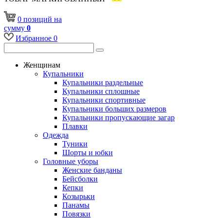
0
позиций
на
сумму
0
Избранное
0
Женщинам
Купальники
Купальники раздельные
Купальники сплошные
Купальники спортивные
Купальники больших размеров
Купальники пропускающие загар
Плавки
Одежда
Туники
Шорты и юбки
Головные уборы
Женские банданы
Бейсболки
Кепки
Козырьки
Панамы
Повязки