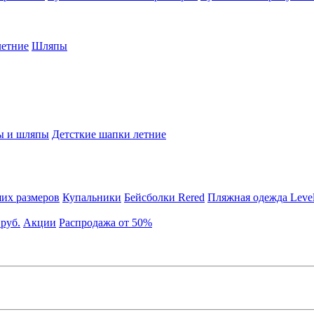
етние
Шляпы
ы и шляпы
Детсткие шапки летние
их размеров
Купальники
Бейсболки Rered
Пляжная одежда Leve
 руб.
Акции
Распродажа от 50%