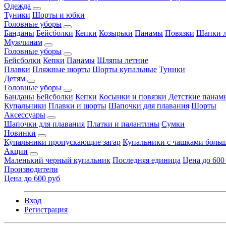
Одежда
Туники
Шорты и юбки
Головные уборы
Банданы
Бейсболки
Кепки
Козырьки
Панамы
Повязки
Шапки л
Мужчинам
Головные уборы
Бейсболки
Кепки
Панамы
Шляпы летние
Плавки
Пляжные шорты
Шорты купальные
Туники
Детям
Головные уборы
Банданы
Бейсболки
Кепки
Косынки и повязки
Детсткие панам
Купальники
Плавки и шорты
Шапочки для плавания
Шорты
Аксессуары
Шапочки для плавания
Платки и палантины
Сумки
Новинки
Купальники пропускающие загар
Купальники с чашками больш
Акции
Маленький черный купальник
Последняя единица
Цена до 600
Производители
Цена до 600 руб
Вход
Регистрация