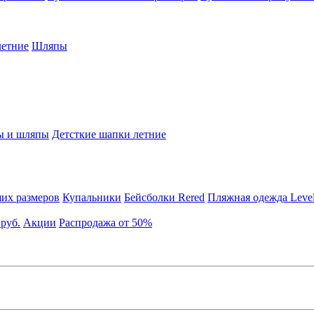
етние
Шляпы
ы и шляпы
Детсткие шапки летние
их размеров
Купальники
Бейсболки Rered
Пляжная одежда Leve
 руб.
Акции
Распродажа от 50%