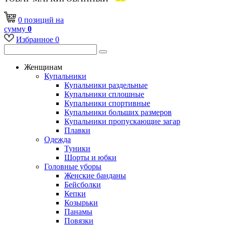
0
позиций
на
сумму
0
Избранное
0
Женщинам
Купальники
Купальники раздельные
Купальники сплошные
Купальники спортивные
Купальники больших размеров
Купальники пропускающие загар
Плавки
Одежда
Туники
Шорты и юбки
Головные уборы
Женские банданы
Бейсболки
Кепки
Козырьки
Панамы
Повязки