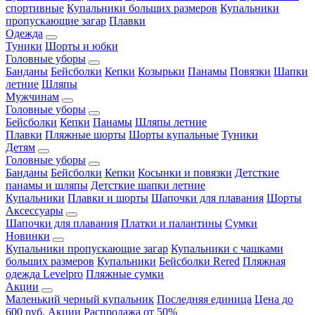
спортивные
Купальники больших размеров
Купальники
пропускающие загар
Плавки
Одежда
Туники
Шорты и юбки
Головные уборы
Банданы
Бейсболки
Кепки
Козырьки
Панамы
Повязки
Шапки
летние
Шляпы
Мужчинам
Головные уборы
Бейсболки
Кепки
Панамы
Шляпы летние
Плавки
Пляжные шорты
Шорты купальные
Туники
Детям
Головные уборы
Банданы
Бейсболки
Кепки
Косынки и повязки
Детсткие
панамы и шляпы
Детсткие шапки летние
Купальники
Плавки и шорты
Шапочки для плавания
Шорты
Аксессуары
Шапочки для плавания
Платки и палантины
Сумки
Новинки
Купальники пропускающие загар
Купальники с чашками
больших размеров
Купальники
Бейсболки Rered
Пляжная
одежда Levelpro
Пляжные сумки
Акции
Маленький черный купальник
Последняя единица
Цена до
600 руб.
Акции
Распродажа от 50%