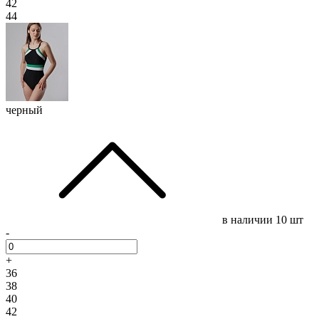
42
44
черный
в наличии
10 шт
-
+
36
38
40
42