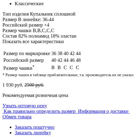
Классические
Тип изделия
Купальник сплошной
Размер
В линейке: 36-44
Российский размер
+4
Размер чашки
B,B,C,C,C
Состав
82% полиамид 18% эластан
Показать все характеристики
Размер по маркировке
36
38
40
42
44
Российский размер
40
42
44
46
48
*
B
B
C
C
C
Размер чашки
* Размер чашек в таблице приблизительные, т.к. производитель их не указал
1 930 руб.
2500 руб.
Рекомендуемая розничная цена
Узнать оптовую цену
Как правильно определить размер
Информация о доставке
Обмен товара
Заказать поштучно
Заказать линейку