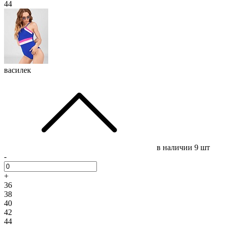
44
василек
в наличии
9 шт
-
+
36
38
40
42
44