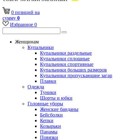
0
позиций
на
сумму
0
Избранное
0
Женщинам
Купальники
Купальники раздельные
Купальники сплошные
Купальники спортивные
Купальники больших размеров
Купальники пропускающие загар
Плавки
Одежда
Туники
Шорты и юбки
Головные уборы
Женские банданы
Бейсболки
Кепки
Козырьки
Панамы
Повязки