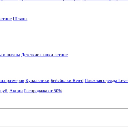
етние
Шляпы
ы и шляпы
Детсткие шапки летние
их размеров
Купальники
Бейсболки Rered
Пляжная одежда Leve
 руб.
Акции
Распродажа от 50%