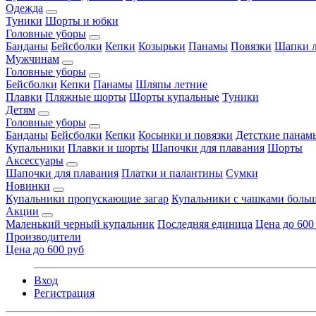
Одежда
Туники
Шорты и юбки
Головные уборы
Банданы
Бейсболки
Кепки
Козырьки
Панамы
Повязки
Шапки л
Мужчинам
Головные уборы
Бейсболки
Кепки
Панамы
Шляпы летние
Плавки
Пляжные шорты
Шорты купальные
Туники
Детям
Головные уборы
Банданы
Бейсболки
Кепки
Косынки и повязки
Детсткие панам
Купальники
Плавки и шорты
Шапочки для плавания
Шорты
Аксессуары
Шапочки для плавания
Платки и палантины
Сумки
Новинки
Купальники пропускающие загар
Купальники с чашками больш
Акции
Маленький черный купальник
Последняя единица
Цена до 600
Производители
Цена до 600 руб
Вход
Регистрация