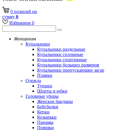
0
позиций
на
сумму
0
Избранное
0
Женщинам
Купальники
Купальники раздельные
Купальники сплошные
Купальники спортивные
Купальники больших размеров
Купальники пропускающие загар
Плавки
Одежда
Туники
Шорты и юбки
Головные уборы
Женские банданы
Бейсболки
Кепки
Козырьки
Панамы
Повязки