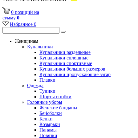
0
позиций
на
сумму
0
Избранное
0
Женщинам
Купальники
Купальники раздельные
Купальники сплошные
Купальники спортивные
Купальники больших размеров
Купальники пропускающие загар
Плавки
Одежда
Туники
Шорты и юбки
Головные уборы
Женские банданы
Бейсболки
Кепки
Козырьки
Панамы
Повязки