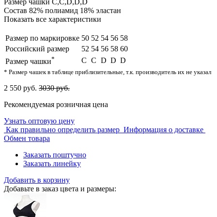
Размер чашки
C,С,D,D,D
Состав
82% полиамид 18% эластан
Показать все характеристики
Размер по маркировке
50
52
54
56
58
Российский размер
52
54
56
58
60
*
C
С
D
D
D
Размер чашки
* Размер чашек в таблице приблизительные, т.к. производитель их не указал
2 550 руб.
3030 руб.
Рекомендуемая розничная цена
Узнать оптовую цену
Как правильно определить размер
Информация о доставке
Обмен товара
Заказать поштучно
Заказать линейку
Добавить в корзину
Добавьте в заказ цвета и размеры: