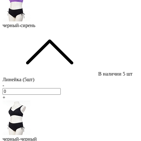
черный-сирень
В наличии
5 шт
Линейка (5шт)
-
+
черный-черный