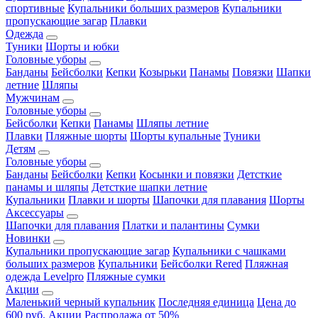
спортивные
Купальники больших размеров
Купальники
пропускающие загар
Плавки
Одежда
Туники
Шорты и юбки
Головные уборы
Банданы
Бейсболки
Кепки
Козырьки
Панамы
Повязки
Шапки
летние
Шляпы
Мужчинам
Головные уборы
Бейсболки
Кепки
Панамы
Шляпы летние
Плавки
Пляжные шорты
Шорты купальные
Туники
Детям
Головные уборы
Банданы
Бейсболки
Кепки
Косынки и повязки
Детсткие
панамы и шляпы
Детсткие шапки летние
Купальники
Плавки и шорты
Шапочки для плавания
Шорты
Аксессуары
Шапочки для плавания
Платки и палантины
Сумки
Новинки
Купальники пропускающие загар
Купальники с чашками
больших размеров
Купальники
Бейсболки Rered
Пляжная
одежда Levelpro
Пляжные сумки
Акции
Маленький черный купальник
Последняя единица
Цена до
600 руб.
Акции
Распродажа от 50%