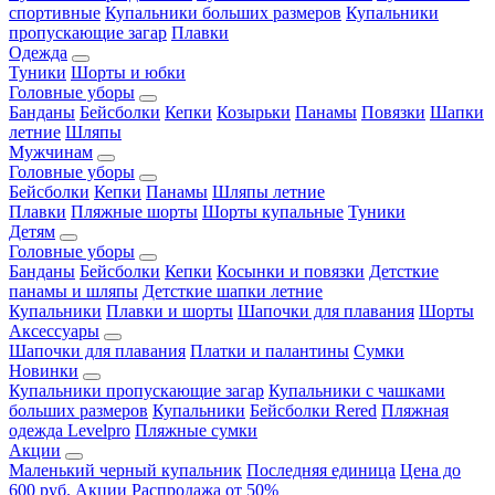
спортивные
Купальники больших размеров
Купальники
пропускающие загар
Плавки
Одежда
Туники
Шорты и юбки
Головные уборы
Банданы
Бейсболки
Кепки
Козырьки
Панамы
Повязки
Шапки
летние
Шляпы
Мужчинам
Головные уборы
Бейсболки
Кепки
Панамы
Шляпы летние
Плавки
Пляжные шорты
Шорты купальные
Туники
Детям
Головные уборы
Банданы
Бейсболки
Кепки
Косынки и повязки
Детсткие
панамы и шляпы
Детсткие шапки летние
Купальники
Плавки и шорты
Шапочки для плавания
Шорты
Аксессуары
Шапочки для плавания
Платки и палантины
Сумки
Новинки
Купальники пропускающие загар
Купальники с чашками
больших размеров
Купальники
Бейсболки Rered
Пляжная
одежда Levelpro
Пляжные сумки
Акции
Маленький черный купальник
Последняя единица
Цена до
600 руб.
Акции
Распродажа от 50%