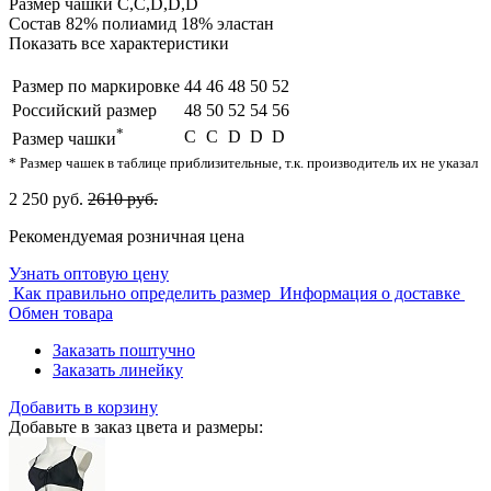
Размер чашки
C,С,D,D,D
Состав
82% полиамид 18% эластан
Показать все характеристики
Размер по маркировке
44
46
48
50
52
Российский размер
48
50
52
54
56
*
C
С
D
D
D
Размер чашки
* Размер чашек в таблице приблизительные, т.к. производитель их не указал
2 250 руб.
2610 руб.
Рекомендуемая розничная цена
Узнать оптовую цену
Как правильно определить размер
Информация о доставке
Обмен товара
Заказать поштучно
Заказать линейку
Добавить в корзину
Добавьте в заказ цвета и размеры: