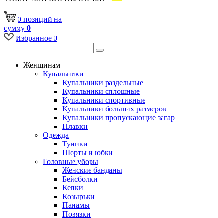
0
позиций
на
сумму
0
Избранное
0
Женщинам
Купальники
Купальники раздельные
Купальники сплошные
Купальники спортивные
Купальники больших размеров
Купальники пропускающие загар
Плавки
Одежда
Туники
Шорты и юбки
Головные уборы
Женские банданы
Бейсболки
Кепки
Козырьки
Панамы
Повязки