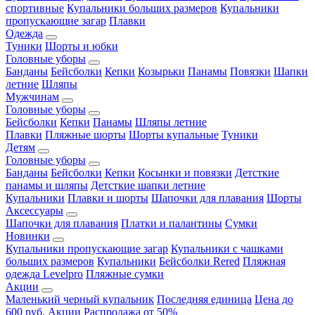
спортивные
Купальники больших размеров
Купальники
пропускающие загар
Плавки
Одежда
Туники
Шорты и юбки
Головные уборы
Банданы
Бейсболки
Кепки
Козырьки
Панамы
Повязки
Шапки
летние
Шляпы
Мужчинам
Головные уборы
Бейсболки
Кепки
Панамы
Шляпы летние
Плавки
Пляжные шорты
Шорты купальные
Туники
Детям
Головные уборы
Банданы
Бейсболки
Кепки
Косынки и повязки
Детсткие
панамы и шляпы
Детсткие шапки летние
Купальники
Плавки и шорты
Шапочки для плавания
Шорты
Аксессуары
Шапочки для плавания
Платки и палантины
Сумки
Новинки
Купальники пропускающие загар
Купальники с чашками
больших размеров
Купальники
Бейсболки Rered
Пляжная
одежда Levelpro
Пляжные сумки
Акции
Маленький черный купальник
Последняя единица
Цена до
600 руб.
Акции
Распродажа от 50%