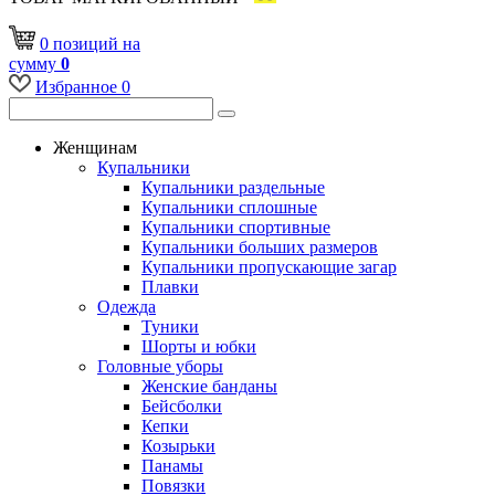
0
позиций
на
сумму
0
Избранное
0
Женщинам
Купальники
Купальники раздельные
Купальники сплошные
Купальники спортивные
Купальники больших размеров
Купальники пропускающие загар
Плавки
Одежда
Туники
Шорты и юбки
Головные уборы
Женские банданы
Бейсболки
Кепки
Козырьки
Панамы
Повязки