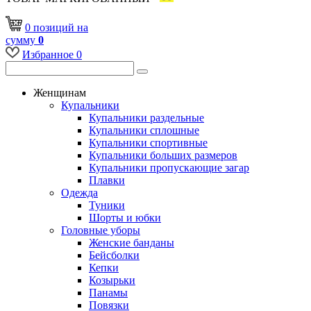
0
позиций
на
сумму
0
Избранное
0
Женщинам
Купальники
Купальники раздельные
Купальники сплошные
Купальники спортивные
Купальники больших размеров
Купальники пропускающие загар
Плавки
Одежда
Туники
Шорты и юбки
Головные уборы
Женские банданы
Бейсболки
Кепки
Козырьки
Панамы
Повязки