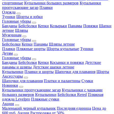
спортивные
Купальники больших размеров
Купальники
пропускающие загар
Плавки
Одежда
Туники
Шорты и юбки
Головные уборы
Банданы
Бейсболки
Кепки
Козырьки
Панамы
Повязки
Шапки
летние
Шляпы
Мужчинам
Головные уборы
Бейсболки
Кепки
Панамы
Шляпы летние
Плавки
Пляжные шорты
Шорты купальные
Туники
Детям
Головные уборы
Банданы
Бейсболки
Кепки
Косынки и повязки
Детсткие
панамы и шляпы
Детсткие шапки летние
Купальники
Плавки и шорты
Шапочки для плавания
Шорты
Аксессуары
Шапочки для плавания
Платки и палантины
Сумки
Новинки
Купальники пропускающие загар
Купальники с чашками
больших размеров
Купальники
Бейсболки Rered
Пляжная
одежда Levelpro
Пляжные сумки
Акции
Маленький черный купальник
Последняя единица
Цена до
600 руб.
Акции
Распродажа от 50%