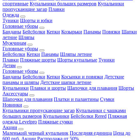
спортивные
Купальники больших размеров
Купальники
пропускающие загар
Плавки
Одежда
Туники
Шорты и юбки
Головные уборы
Банданы
Бейсболки
Кепки
Козырьки
Панамы
Повязки
Шапки
летние
Шляпы
Мужчинам
Головные уборы
Бейсболки
Кепки
Панамы
Шляпы летние
Плавки
Пляжные шорты
Шорты купальные
Туники
Детям
Головные уборы
Банданы
Бейсболки
Кепки
Косынки и повязки
Детсткие
панамы и шляпы
Детсткие шапки летние
Купальники
Плавки и шорты
Шапочки для плавания
Шорты
Аксессуары
Шапочки для плавания
Платки и палантины
Сумки
Новинки
Купальники пропускающие загар
Купальники с чашками
больших размеров
Купальники
Бейсболки Rered
Пляжная
одежда Levelpro
Пляжные сумки
Акции
Маленький черный купальник
Последняя единица
Цена до
600 руб.
Акции
Распродажа от 50%