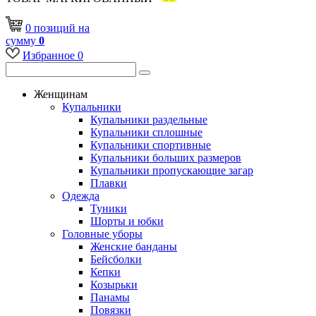
0
позиций
на
сумму
0
Избранное
0
Женщинам
Купальники
Купальники раздельные
Купальники сплошные
Купальники спортивные
Купальники больших размеров
Купальники пропускающие загар
Плавки
Одежда
Туники
Шорты и юбки
Головные уборы
Женские банданы
Бейсболки
Кепки
Козырьки
Панамы
Повязки