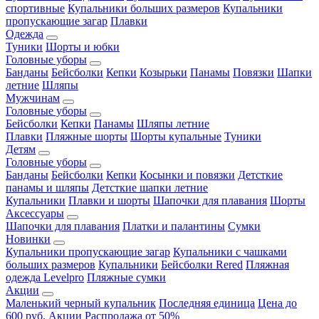
спортивные
Купальники больших размеров
Купальники
пропускающие загар
Плавки
Одежда
Туники
Шорты и юбки
Головные уборы
Банданы
Бейсболки
Кепки
Козырьки
Панамы
Повязки
Шапки
летние
Шляпы
Мужчинам
Головные уборы
Бейсболки
Кепки
Панамы
Шляпы летние
Плавки
Пляжные шорты
Шорты купальные
Туники
Детям
Головные уборы
Банданы
Бейсболки
Кепки
Косынки и повязки
Детсткие
панамы и шляпы
Детсткие шапки летние
Купальники
Плавки и шорты
Шапочки для плавания
Шорты
Аксессуары
Шапочки для плавания
Платки и палантины
Сумки
Новинки
Купальники пропускающие загар
Купальники с чашками
больших размеров
Купальники
Бейсболки Rered
Пляжная
одежда Levelpro
Пляжные сумки
Акции
Маленький черный купальник
Последняя единица
Цена до
600 руб.
Акции
Распродажа от 50%