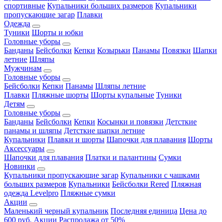
спортивные
Купальники больших размеров
Купальники
пропускающие загар
Плавки
Одежда
Туники
Шорты и юбки
Головные уборы
Банданы
Бейсболки
Кепки
Козырьки
Панамы
Повязки
Шапки
летние
Шляпы
Мужчинам
Головные уборы
Бейсболки
Кепки
Панамы
Шляпы летние
Плавки
Пляжные шорты
Шорты купальные
Туники
Детям
Головные уборы
Банданы
Бейсболки
Кепки
Косынки и повязки
Детсткие
панамы и шляпы
Детсткие шапки летние
Купальники
Плавки и шорты
Шапочки для плавания
Шорты
Аксессуары
Шапочки для плавания
Платки и палантины
Сумки
Новинки
Купальники пропускающие загар
Купальники с чашками
больших размеров
Купальники
Бейсболки Rered
Пляжная
одежда Levelpro
Пляжные сумки
Акции
Маленький черный купальник
Последняя единица
Цена до
600 руб.
Акции
Распродажа от 50%