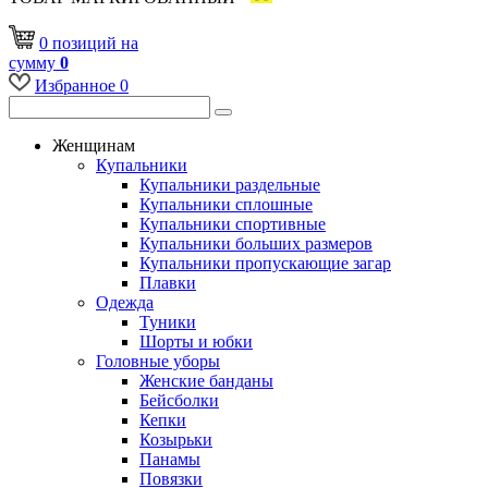
0
позиций
на
сумму
0
Избранное
0
Женщинам
Купальники
Купальники раздельные
Купальники сплошные
Купальники спортивные
Купальники больших размеров
Купальники пропускающие загар
Плавки
Одежда
Туники
Шорты и юбки
Головные уборы
Женские банданы
Бейсболки
Кепки
Козырьки
Панамы
Повязки