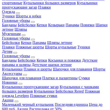
спортивные
Купальники больших размеров
Купальники
пропускающие загар
Плавки
Одежда
Туники
Шорты и юбки
Головные уборы
Банданы
Бейсболки
Кепки
Козырьки
Панамы
Повязки
Шапки
летние
Шляпы
Мужчинам
Головные уборы
Бейсболки
Кепки
Панамы
Шляпы летние
Плавки
Пляжные шорты
Шорты купальные
Туники
Детям
Головные уборы
Банданы
Бейсболки
Кепки
Косынки и повязки
Детсткие
панамы и шляпы
Детсткие шапки летние
Купальники
Плавки и шорты
Шапочки для плавания
Шорты
Аксессуары
Шапочки для плавания
Платки и палантины
Сумки
Новинки
Купальники пропускающие загар
Купальники с чашками
больших размеров
Купальники
Бейсболки Rered
Пляжная
одежда Levelpro
Пляжные сумки
Акции
Маленький черный купальник
Последняя единица
Цена до
600 руб.
Акции
Распродажа от 50%