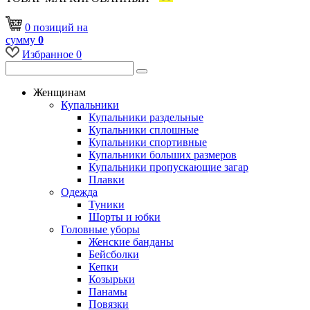
0
позиций
на
сумму
0
Избранное
0
Женщинам
Купальники
Купальники раздельные
Купальники сплошные
Купальники спортивные
Купальники больших размеров
Купальники пропускающие загар
Плавки
Одежда
Туники
Шорты и юбки
Головные уборы
Женские банданы
Бейсболки
Кепки
Козырьки
Панамы
Повязки