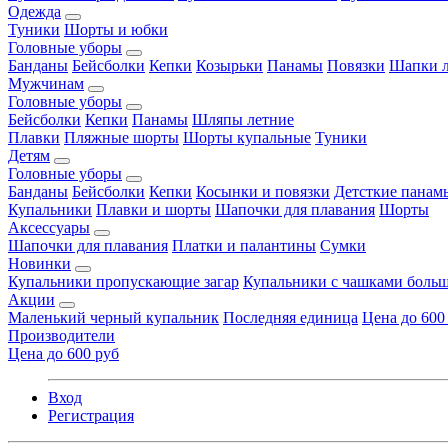
Одежда
Туники
Шорты и юбки
Головные уборы
Банданы
Бейсболки
Кепки
Козырьки
Панамы
Повязки
Шапки л
Мужчинам
Головные уборы
Бейсболки
Кепки
Панамы
Шляпы летние
Плавки
Пляжные шорты
Шорты купальные
Туники
Детям
Головные уборы
Банданы
Бейсболки
Кепки
Косынки и повязки
Детсткие панам
Купальники
Плавки и шорты
Шапочки для плавания
Шорты
Аксессуары
Шапочки для плавания
Платки и палантины
Сумки
Новинки
Купальники пропускающие загар
Купальники с чашками больш
Акции
Маленький черный купальник
Последняя единица
Цена до 600
Производители
Цена до 600 руб
Вход
Регистрация