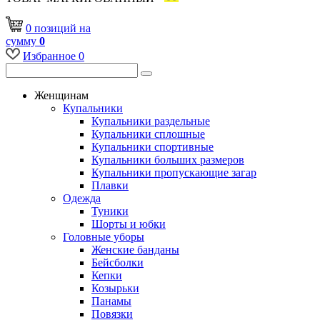
0
позиций
на
сумму
0
Избранное
0
Женщинам
Купальники
Купальники раздельные
Купальники сплошные
Купальники спортивные
Купальники больших размеров
Купальники пропускающие загар
Плавки
Одежда
Туники
Шорты и юбки
Головные уборы
Женские банданы
Бейсболки
Кепки
Козырьки
Панамы
Повязки