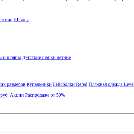
етние
Шляпы
ы и шляпы
Детсткие шапки летние
их размеров
Купальники
Бейсболки Rered
Пляжная одежда Leve
 руб.
Акции
Распродажа от 50%